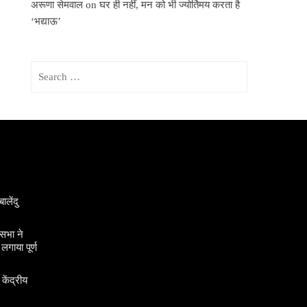
अरूणा सेमवाल
on
घर ही नहीं, मन को भी ज्योर्तिमय करता है
‘भद्याऊ’
Search
for:
ालेंदु
सभा ने
गाया पूर्ण
 केंद्रीय