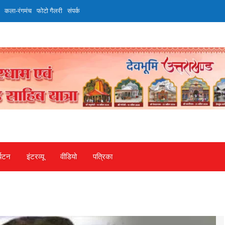
कला-रंगमंच
फोटो गैलरी
संपर्क
्यटन
इंटरव्‍यू
वीडियो
पत्रिका