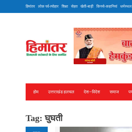
Skip
हिमांतर
लोक पर्व-त्योहार
शिक्षा
सेहत
खेती-बाड़ी
किस्से-कहानियां
धर्मस्थल
to
content
होम
उत्तराखंड हलचल
देश—विदेश
समाज
पर
Tag:
घुघती