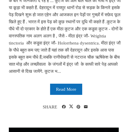
के बारे में जानकारी दे रहे हैं ... कुटज को आम बोल चाल की भाषा में इंद्र जौ
या कूड़ा भी कहते हैं. देहरादून में रायपुर थानों रोड से सड़क के किनारे इसके
पेड़ दिखने शुरू हो जात एहेन और आजकल इन पेड़ों पर गुच्छों में सफ़ेद फूल
खिले हुए हैं . भारत में इस पेड़ को कुछ स्थानों पर दूधि भी कहते हैं .कुटज के
पौधे भी दो प्रकार के होते हैं एक मीठा कुटज और एक कडुवा कुटज - दोनों के
वानस्पतिक नाम अलग अलग है , जैसे - मीठा इंद्र जौ- Wrightia
tinctoria और कडुवा इंद्र जौ- Holorrhena dysentrica. मीठा इंद्र जौ
के पौधे बहुत कम पाए जाते हैं यहां तक की देहरादून और इसके आस पास
इसके बहुत कम पौधे हैं,जबकि रानीपोखरी से नटराज चौक ऋषिकेश के बीच
सात मोड़ और लच्छीवाला के जंगलों में इंद्र जौ के काफी सारे पेड़ आपको
आसानी से दिख जायेंगे. कुटज भ...
Read More
SHARE