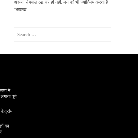
अरूणा सेमवाल
on
घर ही नहीं, मन को भी ज्योर्तिमय करता है
‘भद्याऊ’
Search
for:
सभा ने
गाया पूर्ण
 केंद्रीय
ञों का
र