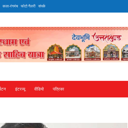
कला-रंगमंच
फोटो गैलरी
संपर्क
्यटन
इंटरव्‍यू
वीडियो
पत्रिका