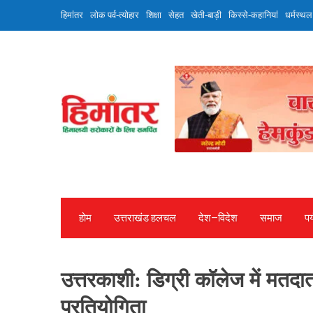
Skip
हिमांतर
लोक पर्व-त्योहार
शिक्षा
सेहत
खेती-बाड़ी
किस्से-कहानियां
धर्मस्थल
to
content
होम
उत्तराखंड हलचल
देश—विदेश
समाज
पर
उत्तरकाशी: डिग्री कॉलेज में मतद
प्रतियोगिता