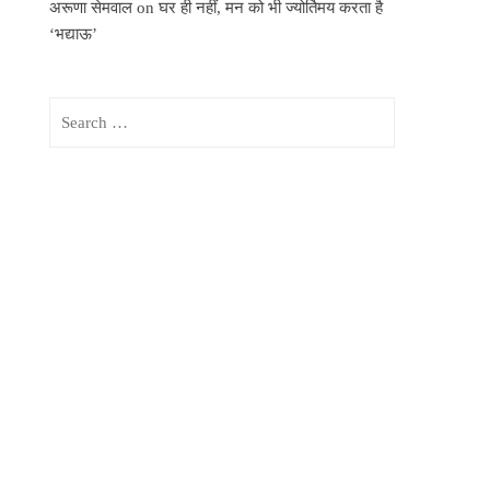
अरूणा सेमवाल
on
घर ही नहीं, मन को भी ज्योर्तिमय करता है
‘भद्याऊ’
Search
for: