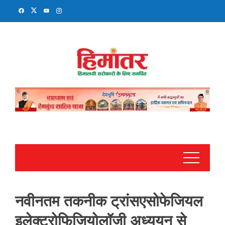
Skip
to
content
नवीनतम तकनीक ट्रांसएसोफेजियल
इलेक्ट्रोफिजियोलॉजी अध्ययन से