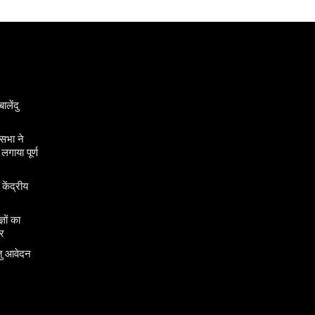
ालेंदु
सभा ने
गाया पूर्ण
 केंद्रीय
ञों का
र
तु आवेदन