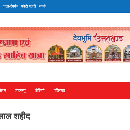
कला-रंगमंच
फोटो गैलरी
संपर्क
्यटन
इंटरव्‍यू
वीडियो
पत्रिका
 लाल शहीद