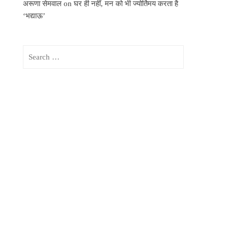
अरूणा सेमवाल
on
घर ही नहीं, मन को भी ज्योर्तिमय करता है
‘भद्याऊ’
Search
for: