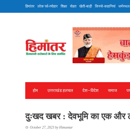
Skip
हिमांतर
लोक पर्व-त्योहार
शिक्षा
सेहत
खेती-बाड़ी
किस्से-कहानियां
धर्मस्थल
to
content
होम
उत्तराखंड हलचल
देश—विदेश
समाज
पर
दुःखद खबर : देवभूमि का एक और
October 27, 2023
by
Himantar