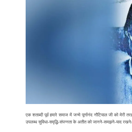
एक शताब्दी पूर्व हमारे समाज में जन्मे पूर्णानंद नौटियाल जी को मेरी तर
उपलब्ध सुविधा-स‌मृद्धि-संपन्नता के अतीत को जानने-समझने-याद रखन