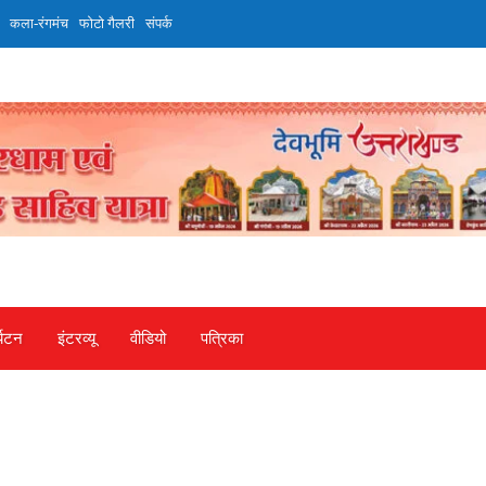
कला-रंगमंच
फोटो गैलरी
संपर्क
्यटन
इंटरव्‍यू
वीडियो
पत्रिका