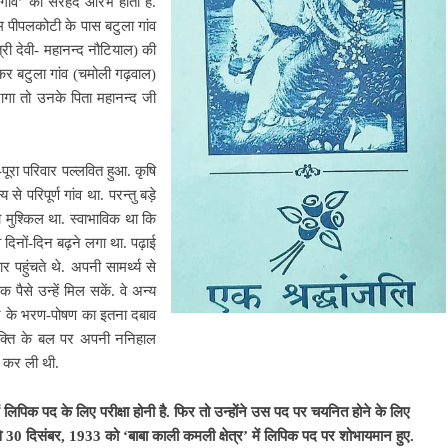
रिगांव’ की सरहद आरंभ होती है.
्म पीपलकोटी के पास बटुला गांव
्री देवी- महानन्द नौटियाल) की
़ कर बटुला गांव (चमोली गढ़वाल)
जागा तो उनके पिता महानन्द जी
-पूरा परिवार पल्लवित हुआ. कृषि
परिपूर्ण गांव था. परन्तु बड़े
ा मुश्किल था. स्वाभाविक था कि
व दिनों-दिन बढ़ने लगा था. पढ़ाई
पहुंचते थे. अपनी सामर्थ्य से
ैसे उन्हें मिल सकें. वे अन्य
रिवार के भरण-पोषण का इतना दबाव
 शक्ति के बल पर अपनी ननिहाल
ास कर ली थी.
ं लिपिक पद के लिए परीक्षा होनी है. फिर तो उन्होंने उस पद पर चयनित होने के लिए
30 दिसंबर, 1933 को ‘बाबा काली कमली क्षेत्र’ में लिपिक पद पर शोभायमान हुए.