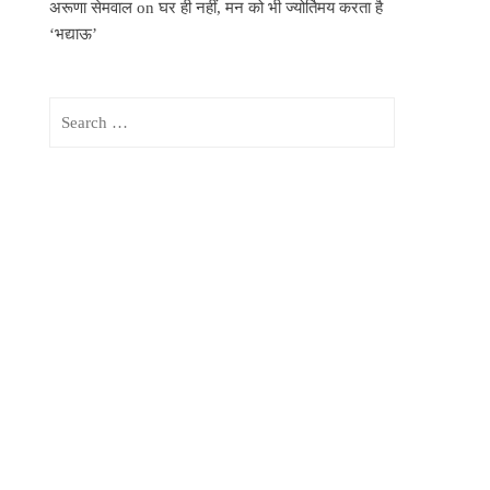
अरूणा सेमवाल
on
घर ही नहीं, मन को भी ज्योर्तिमय करता है
‘भद्याऊ’
Search
for: