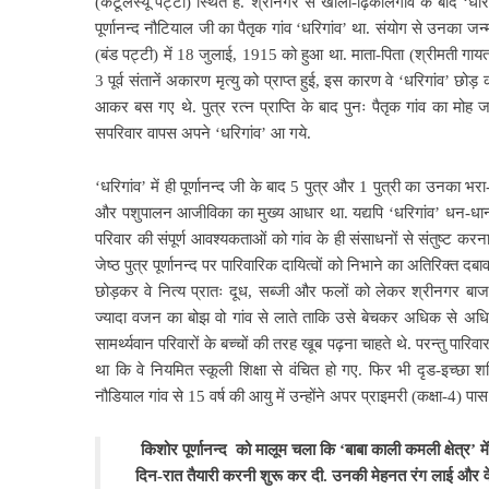
(कटूलस्यूं पट्टी) स्थित है. श्रीनगर से खोला-ढ़िकालगांव के बाद ‘ध
पूर्णानन्द नौटियाल जी का पैतृक गांव ‘धरिगांव’ था. संयोग से उनका जन
(बंड पट्टी) में 18 जुलाई, 1915 को हुआ था. माता-पिता (श्रीमती गायत
3 पूर्व संतानें अकारण मृत्यु को प्राप्त हुई, इस कारण वे ‘धरिगांव’ छोड
आकर बस गए थे. पुत्र रत्न प्राप्ति के बाद पुनः पैतृक गांव का मोह 
सपरिवार वापस अपने ‘धरिगांव’ आ गये.
‘धरिगांव’ में ही पूर्णानन्द जी के बाद 5 पुत्र और 1 पुत्री का उनका भरा
और पशुपालन आजीविका का मुख्य आधार था. यद्यपि ‘धरिगांव’ धन-धान्य से 
परिवार की संपूर्ण आवश्यकताओं को गांव के ही संसाधनों से संतुष्ट करन
जेष्ठ पुत्र पूर्णानन्द पर पारिवारिक दायित्वों को निभाने का अतिरिक्त दबा
छोड़कर वे नित्य प्रातः दूध, सब्जी और फलों को लेकर श्रीनगर बाजार 
ज्यादा वजन का बोझ वो गांव से लाते ताकि उसे बेचकर अधिक से अधिक प
सामर्थ्यवान परिवारों के बच्चों की तरह खूब पढ़ना चाहते थे. परन्तु पा
था कि वे नियमित स्कूली शिक्षा से वंचित हो गए. फिर भी दृड-इच्छा
नौडियाल गांव से 15 वर्ष की आयु में उन्होंने अपर प्राइमरी (कक्षा-4) प
किशोर पूर्णानन्द को मालूम चला कि ‘बाबा काली कमली क्षेत्र’ मे
दिन-रात तैयारी करनी शुरू कर दी. उनकी मेहनत रंग लाई और वे 