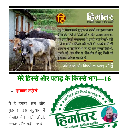
मेरे हिस्से और पहाड़ के किस्से भाग—16
प्रकाश उप्रेती
ये है हमारा- छन और
गुठ्यार. इस गुठ्यार में
दिखाई देने वाली छोटी,
‘रूपा’ और बड़ी, ‘शशि’