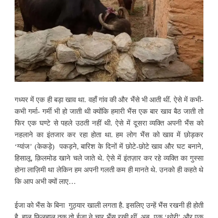
गध्यर में एक ही बड़ा खाव था. वहाँ गांव की और भैंसे भी आती थीं. ऐसे में कभी-
कभी गर्मा- गर्मी भी हो जाती थी क्योंकि हमारी भैंस एक बार खाव बैठ जाती तो
फिर एक घण्टे से पहले उठती नहीं थी. ऐसे में दूसरा व्यक्ति अपनी भैंस को
नहलाने का इंतजार कर रहा होता था. हम लोग भैंस को खाव में छोड़कर
‘ग्यांज’ (केकड़े) पकड़ने, बारिश के दिनों में छोटे-छोटे खाव और घट बनाने,
हिसालू, क़िलमोड खाने चले जाते थे. ऐसे में इंतज़ार कर रहे व्यक्ति का गुस्सा
होना लाज़िमी था लेकिन हम अपनी गलती कम ही मानते थे. उनको ही कहते थे
कि आप अभी क्यों लाए…
ईजा को भैंस के बिना गुठ्यार खाली लगता है. इसलिए उन्हें भैंस रखनी ही होती
है. हाल फ़िलहाल तक तो ईजा ने चार भैंस रखी थीं. अब एक ‘थोरी’ और एक