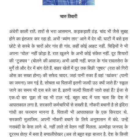
चारु तिवारी
अंधेरी काली रातें. तारों से भरा आसमान. कड़कड़ाती ठंड़. चांद भी जैसे सुबह
होने का इंतजार कर रहा हो. अभी ‘ब्यांण तार’ आने में देर थी. घाटी में बसे इस
छोटे से कस्बे के चारों ओर गांव ही गांव. कहीं कोई आहट नहीं. चिड़ियों ने भी
अपना ‘घोल’ नहीं छोड़ा है. रात खुलने के अभी कोई संकेत नहीं. दूर शियारों
की ‘टुक्याव ’ (बोलने की आवाज) अभी आयी नहीं. बगल के गांव रावलसेरा के
मुर्गे तो और देर में बांग देते हैं. बाहर खेतों में दूर तक बिछी ‘तुषार’ (रात को गिरी
ओस का सख्त होना) की सफेद चादर. जहां पानी रुका हैं वहां ‘खांकर’ (पानी
का जमना) जम गई है. सोचता था पिताजी इतनी जल्दी उठ क्यों जाते हैं? स्कूल
जाने का समय भी दस बजे का है. इतनी जल्दी पिताजी जाते कहां हैं? ईजा से
एक-दो बार पूछा तो वह भी टाल गई. बहुत बाद में पता चला कि देश में
आपातकाल लगा है. सरकारी कर्मचारियों से सख्ती है. नौकरी बचानी है तो इंदिरा
गांधी का फरमान मानना है. पिताजी भी आपातकाल के एक किरदार थे.
सरकारी मुलाजिम. अपनी नौकरी बचाने के लिये अनुशासन में बंधे. उन्हें
नसबंदी के केस लाने थे. नहीं लाते तो वेतन नहीं मिलता. अल्मोड़ा जनपद के
दूरस्थ क्षेत्र में बसा है बग्वालीपोखर (अब तो बहुत बड़ा बाजार है. देश के किसी