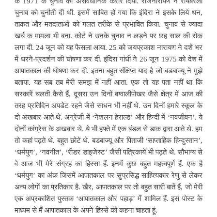
के 1971 के चुनाव को असंवैधानिक करार दिया. राजनारायण ने रायबरेली
चुनाव को चुनौती दी थी. इसमें साबित हो गया कि इंदिरा ने इसके लिये धन,
ताकत और मतदाताओं को गलत तरीके से प्रभावित किया. चुनाव से ज्यादा
खर्च क मामला भी बना. कोर्ट ने उनके चुनाव न लड़ने पर छह साल की रोक
लगा दी. 24 जून को यह फैसला आया. 25 को जयप्रकाश नारायण ने दशे भर
में धरने-प्रदर्शन की घोषणा कर दी. इंदिरा गांधी ने 26 जून 1975 को देश में
आपातकाल की घोषणा कर दी. इतना बहुत संक्षिप्त याद है जो बडबाज्यू ने मुझे
बताया. यह सब तब मेरी समझ में नहीं आता. एक तो यह पता नहीं था कि
सरकारें चलती कैसे हैं, दूसरा उन दिनों बग्वालीपोखर जैसे क्षेत्र में आज की
तरह प्रतिदिन अपडेट रहने जैसे साधन भी नहीं थे. उन दिनों हमारे स्कूल के
दो अखबार आते थे. अंग्रेजी में ‘नेशलन हेराल्ड’ और हिन्दी में ‘नवजीवन’. ये
दोनों कांग्रेस के अखबार थे. ये भी हफ्ते में एक बंडल से डाक द्वारा आते थे. हम
तो कहां पढ़ते थे. बहुत छोटे थे. बडबाज्यू और पिताजी ‘साप्ताहिक हिन्दुस्तान’,
‘धर्मयुग’, ‘नवनीत’, ‘रीडर डाइजेस्ट’ जैसी पत्रिकायें भी पढ़ते थे. सौभाग्य से
वे आज भी मेरे संग्रह का हिस्सा हैं. इनमें कुछ बहुत महत्वपूर्ण हैं. एक है
‘धर्मयुग’ का अंक जिसमें आपातकाल पर सुप्रसिद्ध साहित्यकार रेणु से लेकर
अन्य लोगों का प्रतिकार है. खैर, आपातकाल पर तो बहुत सारी बातें हैं, जो मेरी
एक अप्रकाशित पुस्तक ‘आपातकाल और पहाड़’ में शामिल हैं. इस पोस्ट के
माध्यम से मैं आपातकाल के अपने हिस्से को कहना चाहता हूं.