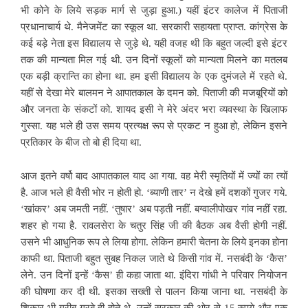
भी कोने के लिये सड़क मार्ग से जुड़ा हुआ.) यहीं इंटर कालेज में पिताजी
प्रधानाचार्य थे. मैनेजमेंट का स्कूल था. सरकारी सहायता प्राप्त. कांग्रेस के
कई बड़े नेता इस विद्यालय से जुड़े थे. यही वजह थी कि बहुत जल्दी इसे इंटर
तक की मान्यता मिल गई थी. उन दिनों स्कूलों को मान्यता मिलने का मतलब
एक बड़ी क्रान्ति का होना था. हम इसी विद्यालय के एक दुमंजले में रहते थे.
यहीं से देखा मेरे बालमन ने आपातकाल के दमन को. पिताजी की मजबूरियों को
और जनता के संकटों को. शायद इसी ने मेरे अंदर भरा व्यवस्था के खिलाफ
गुस्सा. यह भले ही उस समय प्रत्यक्ष रूप से प्रकट न हुआ हो, लेकिन इसने
प्रतिकार के बीज तो बो ही दिया था.
आज इतने वर्षो बाद आपातकाल याद आ गया. वह मेरी स्मृतियों में ज्यों का त्यों
है. आज भले ही वैसी भोर न होती हो. ‘ब्याणी तार’ न देखे हमें दशकों गुजर गये.
‘खांकर’ अब जमती नहीं. ‘तुषार’ अब पड़ती नहीं. बग्वालीपोखर गांव नहीं रहा.
शहर हो गया है. रावलसेरा के चतुर सिंह जी की बैठक अब वैसी होगी नहीं.
उसने भी आधुनिक रूप ले लिया होगा. लेकिन हमारी चेतना के लिये इनका होना
काफी था. पिताजी बहुत सुबह निकल जाते थे किसी गांव में. नसबंदी के ‘कैस’
लेने. उन दिनों इन्हें ‘कैस’ ही कहा जाता था. इंदिरा गांधी ने परिवार नियोजन
की घोषणा कर दी थी. इसका सख्ती से पालन किया जाना था. नसबंदी के
शिकार भी गरीब-गुरबे ही होते थे. उन्हें सरकार की ओर से 15 रुपये और एक