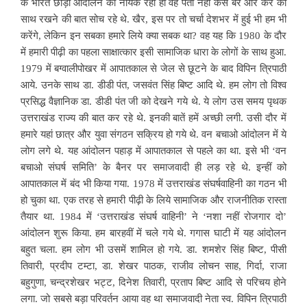
के भारत छोड़ो आंदोलन का नायक रहा हो वह पता नहीं कैसे बैर और कैर को
साथ रखने की बात सोच रहे थे. खैर, इस पर तो चर्चा देशभर में हुई भी हम भी
करेंगे, लेकिन इन सबका हमारे लिये क्या सबक था? वह यह कि 1980 के दौर
में हमारी पीढ़ी का पहला साक्षात्कार इसी सामाजिक धारा के लोगों के साथ हुआ.
1979 में बग्वालीपोखर में आपातकाल से जेल से छूटने के बाद विपिन त्रिपाठी
आये. उनके साथ डा. डीडी पंत, जसवंत सिंह बिष्ट आदि थे. हम लोग तो विश्व
प्रसिद्ध वैज्ञानिक डा. डीडी पंत जी को देखने गये थे. ये लोग उस समय पृथक
उत्तराखंड राज्य की बात कर रहे थे. इनकी बातें हमें अच्छी लगी. उसी दौर में
हमारे यहां छात्र और युवा संगठन सक्रिय हो गये थे. वन बचाओ आंदोलन में ये
लोग लगे थे. यह आंदोलन पहाड़ में आपातकाल से पहले का था. इसे भी ‘वन
बचाओ संघर्ष समिति’ के बैनर पर समाजवादी ही लड़ रहे थे. इन्हीं को
आपातकाल में बंद भी किया गया. 1978 में उत्तराखंड संघर्षवाहिनी का गठन भी
हो चुका था. एक तरह से हमारी पीढ़ी के लिये सामाजिक और राजनीतिक रास्ता
तैयार था. 1984 में ‘उत्तराखंड संघर्ष वाहिनी’ ने ‘नशा नहीं रोजगार दो’
आंदोलन शुरू किया. हम बारहवीं में चले गये थे. गगास घाटी में यह आंदोलन
बहुत चला. हम लोग भी उसमें शामिल हो गये. डा. शमशेर सिंह बिष्ट, पीसी
तिवारी, प्रदीप टम्टा, डा. शेखर पाठक, राजीव लोचन साह, गिर्दा, राजा
बहुगुणा, चन्द्रशेखर भट्ट, दिनेश तिवारी, प्रताप बिष्ट आदि से परिचय होने
लगा. जो सबसे बड़ा परिवर्तन आया वह था समाजवादी नेता स्व. विपिन त्रिपाठी