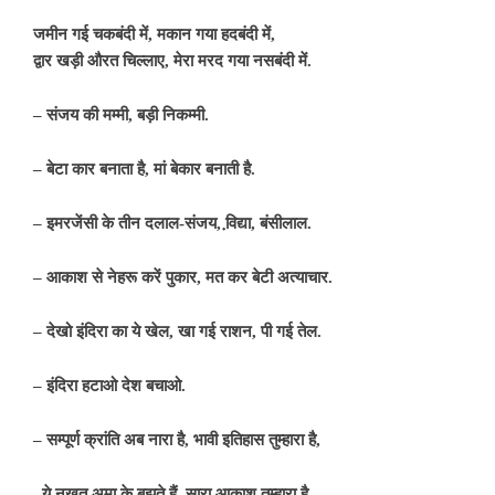
जमीन
गई
चकबंदी
में,
मकान
गया
हदबंदी
में,
द्वार
खड़ी
औरत
चिल्लाए,
मेरा
मरद
गया
नसबंदी
में.
–
संजय
की
मम्मी,
बड़ी
निकम्मी.
–
बेटा
कार
बनाता
है,
मां
बेकार
बनाती
है.
–
इमरजेंसी
के
तीन
दलाल-
संजय,
वि़द्या,
बंसीलाल.
–
आकाश
से
नेहरू
करें
पुकार,
मत
कर
बेटी
अत्याचार.
–
देखो
इंदिरा
का
ये
खेल,
खा
गई
राशन,
पी
गई
तेल.
–
इंदिरा
हटाओ
देश
बचाओ.
–
सम्पूर्ण
क्रांति
अब
नारा
है,
भावी
इतिहास
तुम्हारा
है,
ये
नखत
अमा
के
बुझते
हैं,
सारा
आकाश
तुम्हारा
है.