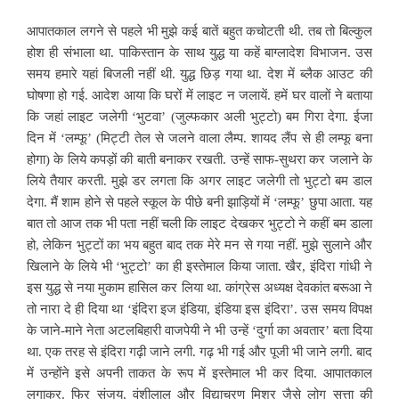
आपातकाल लगने से पहले भी मुझे कई बातें बहुत कचोटती थी. तब तो बिल्कुल
होश ही संभाला था. पाकिस्तान के साथ युद्ध या कहें बाग्लादेश विभाजन. उस
समय हमारे यहां बिजली नहीं थी. युद्ध छिड़ गया था. देश में ब्लैक आउट की
घोषणा हो गई. आदेश आया कि घरों में लाइट न जलायें. हमें घर वालों ने बताया
कि जहां लाइट जलेगी ‘भुटवा’ (जुल्फकार अली भुट्टो) बम गिरा देगा. ईजा
दिन में ‘लम्फू’ (मिट्टी तेल से जलने वाला लैम्प. शायद लैंप से ही लम्फू बना
होगा) के लिये कपड़ों की बाती बनाकर रखती. उन्हें साफ-सुथरा कर जलाने के
लिये तैयार करती. मुझे डर लगता कि अगर लाइट जलेगी तो भुट्टो बम डाल
देगा. मैं शाम होने से पहले स्कूल के पीछे बनी झाड़ियों में ‘लम्फू’ छुपा आता. यह
बात तो आज तक भी पता नहीं चली कि लाइट देखकर भुट्टो ने कहीं बम डाला
हो, लेकिन भुट्टों का भय बहुत बाद तक मेरे मन से गया नहीं. मुझे सुलाने और
खिलाने के लिये भी ‘भुट्टो’ का ही इस्तेमाल किया जाता. खैर, इंदिरा गांधी ने
इस युद्ध से नया मुकाम हासिल कर लिया था. कांग्रेस अध्यक्ष देवकांत बरूआ ने
तो नारा दे ही दिया था ‘इंदिरा इज इंडिया, इंडिया इस इंदिरा’. उस समय विपक्ष
के जाने-माने नेता अटलबिहारी वाजपेयी ने भी उन्हें ‘दुर्गा का अवतार’ बता दिया
था. एक तरह से इंदिरा गढ़ी जाने लगी. गढ़ भी गई और पूजी भी जाने लगी. बाद
में उन्होंने इसे अपनी ताकत के रूप में इस्तेमाल भी कर दिया. आपातकाल
लगाकर. फिर संजय, वंशीलाल और विद्याचरण मिश्र जैसे लोग सत्ता की