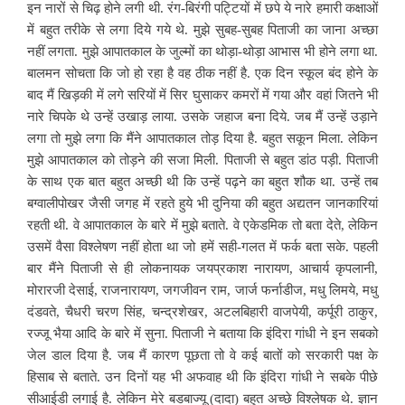
इन नारों से चिढ़ होने लगी थी. रंग-बिरंगी पट्टियों में छपे ये नारे हमारी कक्षाओं
में बहुत तरीके से लगा दिये गये थे. मुझे सुबह-सुबह पिताजी का जाना अच्छा
नहीं लगता. मुझे आपातकाल के जुल्मों का थोड़ा-थोड़ा आभास भी होने लगा था.
बालमन सोचता कि जो हो रहा है वह ठीक नहीं है. एक दिन स्कूल बंद होने के
बाद मैं खिड़की में लगे सरियों में सिर घुसाकर कमरों में गया और वहां जितने भी
नारे चिपके थे उन्हें उखाड़ लाया. उसके जहाज बना दिये. जब मैं उन्हें उड़ाने
लगा तो मुझे लगा कि मैंने आपातकाल तोड़ दिया है. बहुत सकून मिला. लेकिन
मुझे आपातकाल को तोड़ने की सजा मिली. पिताजी से बहुत डांठ पड़ी. पिताजी
के साथ एक बात बहुत अच्छी थी कि उन्हें पढ़ने का बहुत शौक था. उन्हें तब
बग्वालीपोखर जैसी जगह में रहते हुये भी दुनिया की बहुत अद्यतन जानकारियां
रहती थी. वे आपातकाल के बारे में मुझे बताते. वे एकेडमिक तो बता देते, लेकिन
उसमें वैसा विश्लेषण नहीं होता था जो हमें सही-गलत में फर्क बता सके. पहली
बार मैंने पिताजी से ही लोकनायक जयप्रकाश नारायण, आचार्य कृपलानी,
मोरारजी देसाई, राजनारायण, जगजीवन राम, जार्ज फर्नाडीज, मधु लिमये, मधु
दंडवते, चैधरी चरण सिंह, चन्द्रशेखर, अटलबिहारी वाजपेयी, कर्पूरी ठाकुर,
रज्जू भैया आदि के बारे में सुना. पिताजी ने बताया कि इंदिरा गांधी ने इन सबको
जेल डाल दिया है. जब मैं कारण पूछता तो वे कई बातों को सरकारी पक्ष के
हिसाब से बताते. उन दिनों यह भी अफवाह थी कि इंदिरा गांधी ने सबके पीछे
सीआईडी लगाई है. लेकिन मेरे बडबाज्यू (दादा) बहुत अच्छे विश्लेषक थे. ज्ञान