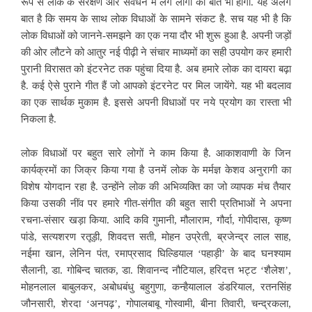
रूप से लोक के संरक्षण और संवर्धन में लगे लोगों की बात भी होगी. यह अलग
बात है कि समय के साथ लोक विधाओं के सामने संकट है. सच यह भी है कि
लोक विधाओं को जानने-समझने का एक नया दौर भी शुरू हुआ है. अपनी जड़ों
की ओर लौटने को आतुर नई पीढ़ी ने संचार माध्यमों का सही उपयोग कर हमारी
पुरानी विरासत को इंटरनेट तक पहुंचा दिया है. अब हमारे लोक का दायरा बढ़ा
है. कई ऐसे पुराने गीत हैं जो आपको इंटरनेट पर मिल जायेंगे. यह भी बदलाव
का एक सार्थक मुकाम है. इससे अपनी विधाओं पर नये प्रयोग का रास्ता भी
निकला है.
लोक विधाओं पर बहुत सारे लोगों ने काम किया है. आकाशवाणी के जिन
कार्यक्रमों का जिक्र किया गया है उनमें लोक के मर्मज्ञ केशव अनुरागी का
विशेष योगदान रहा है. उन्होंने लोक की अभिव्यक्ति का जो व्यापक मंच तैयार
किया उसकी नींव पर हमारे गीत-संगीत की बहुत सारी प्रतिभाओं ने अपना
रचना-संसार खड़ा किया. आदि कवि गुमानी, मौलाराम, गौर्दा, गोपीदास, कृष्ण
पांडे, सत्यशरण रतूड़ी, शिवदत्त सती, मोहन उप्रेती, ब्रजेन्द्र लाल साह,
नईमा खान, लेनिन पंत, रमाप्रसाद घिल्डियाल ‘पहाड़ी’ के बाद घनश्याम
सैलानी, डा. गोबिन्द चातक, डा. शिवानन्द नौटियाल, हरिदत्त भट्ट ‘शैलेश’,
मोहनलाल बाबुलकर, अबोधबंधु बहुगुणा, कन्हैयालाल डंडरियाल, रतनसिंह
जौनसारी, शेरदा ‘अनपढ़’, गोपालबाबू गोस्वामी, बीना तिवारी, चन्द्रकला,