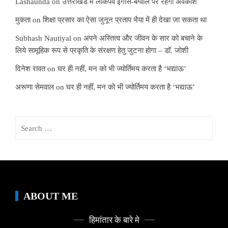
Lashaunda
on
उत्तराखंड में लोकपर्व ईगास-बग्वाल पर रहेगा अवकाश
मुकता
on
शिक्षा प्रसार का ऐसा जुनून प्रताप भैया में ही देखा जा सकता था
Subhash Nautiyal
on
अपने अस्तित्व और जीवन के सार को बचाने के
लिये सामूहिक रूप से प्रकृति के संरक्षण हेतु जुटना होगा – डॉ. जोशी
दिनेश रावत
on
घर ही नहीं, मन को भी ज्योर्तिमय करता है ‘भद्याऊ’
अरूणा सेमवाल
on
घर ही नहीं, मन को भी ज्योर्तिमय करता है ‘भद्याऊ’
Search
for:
ABOUT ME
हिमांतार के बारे मे