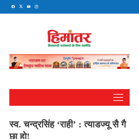
Skip
to
content
स्व. चन्द्रसिंह ‘राही’ : त्याडज्यू सै गै
छा हो!