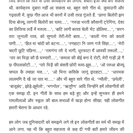
जिद करते कि फिर से उसी कार्यक्रम को लगाये. बेचारी ईजा क्या कर सकती
थी. कार्यक्रम दुबारा नहीं आ सकता था. बहुत सारे गीत थे. कुमाउनी और
गढ़वाली में. कुछ गीत आज भी कानों में उसी तरह गूंजते हैं. ‘छाना बिलोरी झन
दिया बोज्यू, लागनी बिलोरी का घामा…’, ‘गरुडा भरती कौसानी ट्रेनिंगा, देशा
का लिजिया लडैं में मरुला…’, ‘बाटि लागी बराता चेली भैट डोलिमा…’, ‘सरग
तरा जुनाली राता, को सुणलो तेरी-मेरी बाता…’, ‘काली गंगा को कालो
पाणी…’, ‘हिल मा चांदी को बटना…’, ‘रणहाटा नि जाण गजै सिंहा…’, ‘मेरी
चदरी छूटि पछिना…,’ ‘रामगंगा तरै दे भागी, धुरफाटा मैं आपफी तरूलों…,’
‘पार का भिड़ा कौ छै घस्यारी…’, ‘कमला की बोई बना दे रोटी, मेरी गाड़ी ल्हे गै
छ पीपलाकोटी…’, ‘पारे भिड़ै की बंसती छोरी रूमा-झुम…’, ‘ओ परुआ बोज्यू
चप्पल कै ल्याछा यस…’, ‘ओ भिना कसिके जानूं द्वारहाटा…,’ ‘धारमक
लालमणि दै खै जा पात मा….’ और भी बहुत सारे गीत थे. ‘न्यौली’, ‘छपेली’,
‘बाजूबंद’, झोड़े-झुमेलो’, ‘भगनोल’, ‘ऋतुरैण’ आदि जिन्होंने हमें लोकगीतों की
एक समझ दी. इन गीतों के साथ हम बड़े हुए और इन्हें सुनकर ही हमने
रामलीलाओं और स्कूल की बाल-सभाओं में खड़ा होना सीखा. यही लोकगीत
हमारी चेतना के आधार रहे.
हम लोग जब दुनियादारी को समझने लगे तो इन लोकगीतों का मर्म भी समझ में
आने लगा. यह भी कि बहुत सहजता से कह दी गयी बातें हमारे जीवन की