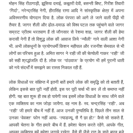
मोहन सिंह रीठागाड़ी, झूसिया दमाई, कबूतरी देवी, बसन्ती बिष्ट, गिरीश तिवारी
‘गिर्दा’, नरेन्द्रसिंह नेगी, हीरासिंह राणा आदि ने सांस्कृतिक क्षेत्र में अपना
अविस्मरणीय योगदान दिया है. लोक पंरपरा को आगे ले जाने वाली पीढ़ी भी
तैयार है. जागर शैली और ढोल-दमाऊ को विश्व पटल तक पहुंचाने वाले जागर
सम्राट प्रीतम भरतवाण हैं तो जौनसार से रेशमा शाह, जागर शैली की हेमा
करासी नेगी हैं तो विशुद्ध लोक की आवाज लिये ‘न्यौली’ गाने वाली आशा नेगी
भी. अभी लोकधुनों के प्रयोगधर्मी किशन महीपाल और रजनीश सेमवाल से भी
लोगों का परिचय हुआ है. अमित सागर ने राही जी की चेत्योली गाकर ‘राही’ जी
को सही श्रद्धांजलि दी है. लोक पर ‘पांउवाज’ के प्रयोग भी हमें पुरानी धाती
को नये संदर्भों में समझने का रास्ता निकाल रही हैं.
लोक विधाओं पर संक्षिप्त में इतनी बातें हमारे लोक की समृद्धि को तो बताती हैं,
लेकिन इससे बात पूरी नहीं होती. इस पर पूरी चर्चा भी कर लें तो समाप्त नहीं
होगी. यह बात शुरू ही तब हो पायेगी जब इसमें लोक विधाओं के साथ जीने वाले
एक व्यक्तित्व का नाम जोड़ा जायेेगा. वह नाम है- स्व. चन्द्रसिंह ‘राही’. अब
‘राही’ जी हमारे बीच में नहीं हैं. आज उनकी पुण्यतिथि है. पिछले तीन साल से
उनका ‘वेवक्त’ फोन नहीं आया- ‘त्याडज्यू, सै गै छा हो?’ कैसे सो सकते हैं.
आपकी चेतना के गीत हमारे बीच में हैं. हमेशा चेतन करते रहेंगे. आपके गीत,
आपका व्यक्तित्व हमें हमेशा जगाये रखेगा. वैसे ही जैसे रात के साढ़े बारह बजे