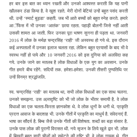
हर बार इस बात का ध्यान रखती और उनको आश्वस्त कराती कि यह पानी
खौलकर ठंडा किया है. वे खुश रहते. मेरी दोनों बेटियां उन्हें बहुत पसंद करती
थी. उन्हें ‘स्मार्ट बुड्डा’ कहती. जब भी आते बच्चों को बहुत स्नेह करते. हमारे
आॅफिस में भी उनका ‘आतंक’ छाया रहता. पहाड़ी बोलनी जिसे नहीं आती
उसकी शामत आ जाती. फिर उनका पूरा भाषण सुनना ही पड़ता था. जनवरी
2016 में लोक के मर्मज्ञ चन्द्रसिंह ‘राही’ जी अस्वस्थ हो गये थे. इस दौरान
कई अस्पतालों में उनका इलाज चलता रहा. लेकिन बहुत प्रयासों के बाद भी वे
स्वस्थ नहीं हो पाये और 10 जनवरी 2016 को इस दुनिया को अलविदा कह
गये. उनके जाने का मतलब है लोक विधाओं के एक युग का अवसान. उनके
गीत हमारे बीच रहेंगे. सदियों तक. हमेशा-हमेशा. उनकी तीसरी पुण्यतिथि पर
उन्हें विनम्र श्रद्धांजलि.
स्व. चन्द्रसिंह ‘राही’ का मतलब था, सभी लोक विधाओं का एक साथ चलना.
उनको समझना. उस अन्र्तदृष्टि को भी जो लोक के भीतर समायी है. वे लोक
विधाओं का एक चलता-फिरता ज्ञानकोश थे. वे लोक धुनों के धनी थे. प्रकृति
प्रदत्त आवाज के बादशाह भी. उनके गीतों में प्रकृति का माधुर्य है. संवेदनाएं हैं.
भाषा का सौंदर्य है. बिम्ब जैसे उनके गीतों की विशेषता. शब्दों का बड़ा संसार है.
उनके पास लोक की पुरानी विरासत थी. नये सृजन के लिये खुले द्वार भी. लोक
में बिखरी बहुत सारी चीजों को समेटने की दृष्टि भी. वे लोक गायक थे. गीत