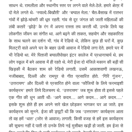
साधन थे. रामलीला और स्थानीय स्तर पर लगने वाले मेले-ठेले. हमारे क्षेत्र में
दो मेले लगते थे- ‘स्याल्दे-बिखौती’ और ‘बग्वाल मेला.’ चैत-बैसाख में रातभर
गांवों में झोड़े-चांचरी की धूम रहती. गांव से दूर जंगल को जाती महिलाओं की
लंबी कतारें ‘झोड़े’ के रंग में अपना रास्ता तय करती थी. उनके लिये यह
लोकगीत जीवन का संगीत था. आगे बढ़ने की ताकत, सहयोग और सहकारिता
के साथ चलने का दर्शन भी. गांव में रेडियो थे, लेकिन कुछ ही घरों में. कुछ
मिलट्री वाले अपने घर के बाहर ऊंची आवाज में रेडियो लगा देते. हमारे घर में
भी रेडियो था. मेरे पिताजी बग्वालीपोखर इंटर कालेज में प्रधानाचार्य थे. हम
लोग स्कूल में बने आवास में ही रहते थे. मेरी ईजा दो मंजिले मकान की बड़ी सी
खिड़की में बैठकर शाम को रेडियो लगाती. उसमें आकाशवाणी लखनऊ,
नजीबाबाद, दिल्ली और रामपुर से गीत प्रसारित होते. ‘गिरि गुंजन’,
‘उत्तरायण’ और दिल्ली से प्रसारित होने वाला ‘फौजियों के लिये फरमाइशी
कार्यक्रम’ हमारे लिये दिलचस्प थे. ‘उत्तरायण’ जब शुरू होता तो इससे पहले
एक गीत की धुन आती थी- ‘आगे कदम… आगे कदम… आगे कदम….’
इसके शुरू होते ही हम अपने सारे खेल छोड़कर भागकर घर आ जाते. इस
कार्यक्रम को सुनने. ईजा की ड्यूटी थी कि जब ‘उत्तरायण’ कार्यक्रम आता
तो वह हमें ‘धात’ (जोर से आवाज) लगाती. किसी वजह से हमें इस कार्यक्रम
की सूचना नहीं दे पाती तो उनके लिये नई मुसीबत खड़़ी हो जाती. हम ईजा से