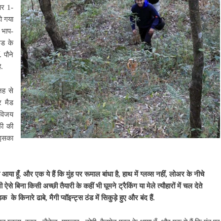
पर 1-
ो गया
 भाप-
ैड के
 पौने
ै.
जह से
र मैड
 विजय
फी की
 इसका
हूँ. और एक ये हैं कि मुंह पर रूमाल बांधा है, हाथ में ग्लव्स नहीं, लोअर के नीचे
ी ऐसे बिना किसी अच्छी तैयारी के कहीं भी घूमने ट्रैकिंग या मेले त्यौहारों में चल देते
क के किनारे ढाबे, मैगी प्वॉइन्ट्स ठंड में सिकुड़े हुए और बंद हैं.