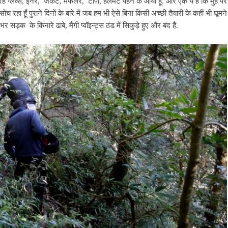
तरह ग्लव्स, इनर, जैकेट, मफलर, टोपी, हैलमेट पहन के आया हूँ. और एक ये हैं कि मुंह पर
ोच रहा हूँ पुराने दिनों के बारे में जब हम भी ऐसे बिना किसी अच्छी तैयारी के कहीं भी घूमने
्ते भर सड़क के किनारे ढाबे, मैगी प्वॉइन्ट्स ठंड में सिकुड़े हुए और बंद हैं.