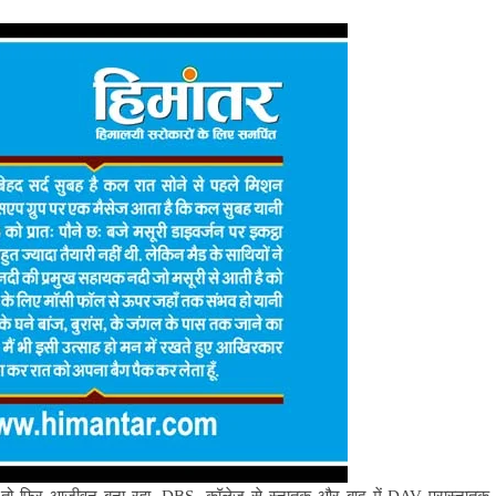
 हुआ तो फिर आजीवन बना रहा. DBS कॉलेज से स्नातक और बाद में DAV परास्नातक,