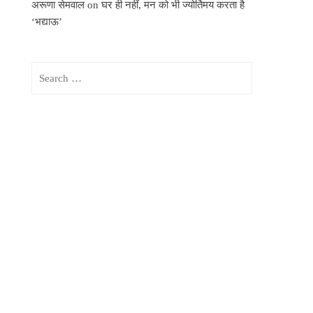
अरूणा सेमवाल
on
घर ही नहीं, मन को भी ज्योर्तिमय करता है
‘भद्याऊ’
Search
for: