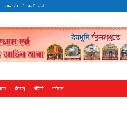
कला-रंगमंच
फोटो गैलरी
संपर्क
्यटन
इंटरव्‍यू
वीडियो
पत्रिका