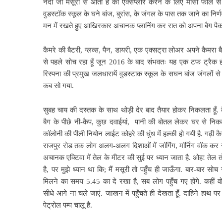
नदी जो मसूरी से आती है को एक्सप्लोर करने के लिए मॉसी फॉल स
वुडस्टॉक स्कूल के घने बांज, बुरांस, के जंगल के पास तक जाने का निर्ण
मन में रखते हुए आखिरकार अचानक प्लानिंग कर रात को अपना बैग पैक 
कैमरे की बैटरी, ग्लव्स, पैन, डायरी, एक एक्सट्रा लोअर अपने कैमरा बै
से पहले सोच रहा हूँ जून 2016 के बाद संभवतः यह एक टफ ट्रैक हो
रिस्पना की प्रमुख जलधारायें वुडस्टाक स्कूल के सघन बांज जंगलों से
कब सो गया.
सुबह चाय की दस्तक के साथ थोड़ी देर बाद तैयार होकर निकलता हूँ. 
बैग के पीछे नी-कैप, कुछ दवाईयां,
पानी की बोतल लेकर घर से निकला
कॉलोनी की पीली नियोन लाईट कोहरे की धुंध में हल्की हो गयी है. गढ़ी कै
राजपुर रोड तक लोग अलग-अलग दिशाओं में जॉगिंग, मॉर्निंग वॉक कर रहे
अचानक एक्टिवा में तेल के मीटर की सुई पर
ध्यान जाता है. ओह! तेल 
है, पर मुझे ध्यान था कि; मैं मसूरी तो पहुँच ही जाऊँगा. बार-बार सोच र
मिलने का समय 5.45 का दे रखा है, सब लोग पहुँच गए होंगे. कहीं व
सीधे आगे ना चले जाएं. जाखन में पहुँचते ही देखता हूँ. दाहिने हाथ पर
पेट्रोल पम्प चालू है.