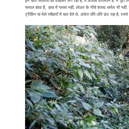
इन चारों साथियों को देखकर लग रहा है, ये अजीब पागलपन है. मैं पूरी 
रूमाल बांधा है,
हाथ में ग्लव्स नहीं, लोअर के नीचे शायद थर्मल भी नहीं. स
ट्रैकिंग या मेले त्यौहारों में चल देते थे. अंधेरा धीरे-धीरे छंट रहा है. रास