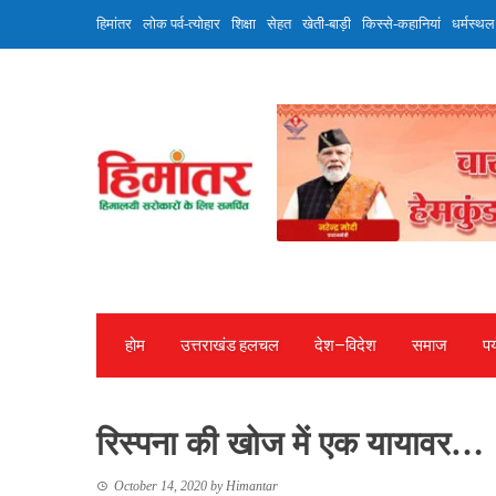
Skip
हिमांतर
लोक पर्व-त्योहार
शिक्षा
सेहत
खेती-बाड़ी
किस्से-कहानियां
धर्मस्थल
to
content
होम
उत्तराखंड हलचल
देश—विदेश
समाज
पर
रिस्पना की खोज में एक यायावर…
October 14, 2020
by
Himantar