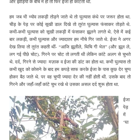
और झाड़ियों के बीच में हो तो फिर ईजा ही काटती थीं.
हम जब भी भ्योव लकड़ी तोड़ने जाते थे तो घुल्यास कंधे पर जरूर होता था.
चीड़ के पेड़ पर कोई सूखी डाल दिखे तो तुरंत घुल्यास फंसाकर तोड़ते थे.
कभी-कभी घुल्यास को सूखी लकड़ी में फंसाकर झूलने लगते थे. ऐसे में कई
बार लकड़ी, कभी घुल्यास और ज्यादातर हम नीचे गिर जाते थे. ईजा ने अगर
देख लिया तो तुरंत कहती थीं- “आजि झूलीले, थिचि गी भेल” (और झूल ले,
लग गई पीछे चोट). गिरने पर चोट तो लगती थी लेकिन कांटे अलग से चुभते
थे. दर्द, गिरने से ज्यादा मज़ाक व ईजा की डांट का होता था. कभी घुल्यास तो
कभी खुद को कोसने के बाद हम कपड़े साफ करके ईजा के पास कुछ देर चुप्प
होकर बैठ जाते थे. पर वह चुप्पी ज्यादा देर की नहीं होती थी. उसके बाद तो
गिरने और जहाँ-जहाँ कांटे चुभ रखे थे उसका असल दर्द शुरू होता था.
ईजा
पेड़
में
‘घा