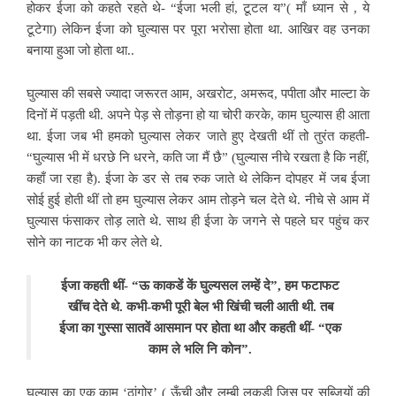
होकर ईजा को कहते रहते थे- “ईजा भली हां, टूटल य”( माँ ध्यान से , ये
टूटेगा) लेकिन ईजा को घुल्यास पर पूरा भरोसा होता था. आखिर वह उनका
बनाया हुआ जो होता था..
घुल्यास की सबसे ज्यादा जरूरत आम, अखरोट, अमरूद, पपीता और माल्टा के
दिनों में पड़ती थी. अपने पेड़ से तोड़ना हो या चोरी करके, काम घुल्यास ही आता
था. ईजा जब भी हमको घुल्यास लेकर जाते हुए देखती थीं तो तुरंत कहती-
“घुल्यास भी में धरछे नि धरने, कति जा मैं छै” (घुल्यास नीचे रखता है कि नहीं,
कहाँ जा रहा है). ईजा के डर से तब रुक जाते थे लेकिन दोपहर में जब ईजा
सोई हुई होती थीं तो हम घुल्यास लेकर आम तोड़ने चल देते थे. नीचे से आम में
घुल्यास फंसाकर तोड़ लाते थे. साथ ही ईजा के जगने से पहले घर पहुंच कर
सोने का नाटक भी कर लेते थे.
ईजा कहती थीं- “ऊ काकडें कें घुल्यसल लम्हें दे”, हम फटाफट
खींच देते थे. कभी-कभी पूरी बेल भी खिंची चली आती थी. तब
ईजा का गुस्सा सातवें आसमान पर होता था और कहती थीं- “एक
काम ले भलि नि कोन”.
घुल्यास का एक काम ‘ठांगोर’ ( ऊँची और लम्बी लकड़ी जिस पर सब्जियों की