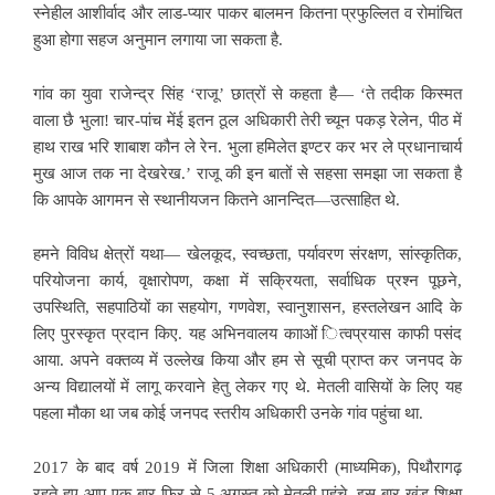
स्नेहील आशीर्वाद और लाड-प्यार पाकर बालमन कितना प्रफुल्लित व रोमांचित
हुआ होगा सहज अनुमान लगाया जा सकता है.
गांव का युवा राजेन्द्र सिंह ‘राजू’ छात्रों से कहता है— ‘ते तदीक किस्मत
वाला छै भुला! चार-पांच मेंई इतन ठूल अधिकारी तेरी च्यून पकड़ रेलेन, पीठ में
हाथ राख भरि शाबाश कौन ले रेन. भुला हमिलेत इण्टर कर भर ले प्रधानाचार्य
मुख आज तक ना देखरेख.’ राजू की इन बातों से सहसा समझा जा सकता है
कि आपके आगमन से स्थानीयजन कितने आनन्दित—उत्साहित थे.
हमने विविध क्षेत्रों यथा— खेलकूद, स्वच्छता, पर्यावरण संरक्षण, सांस्कृतिक,
परियोजना कार्य, वृक्षारोपण, कक्षा में सक्रियता, सर्वाधिक प्रश्न पूछने,
उपस्थिति, सहपाठियों का सहयोग, गणवेश, स्वानुशासन, हस्तलेखन आदि के
लिए पुरस्कृत प्रदान किए. यह अभिनवालय कााओं ित्वप्रयास काफी पसंद
आया. अपने वक्तव्य में उल्लेख किया और हम से सूची प्राप्त कर जनपद के
अन्य विद्यालयों में लागू करवाने हेतु लेकर गए थे. मेतली वासियों के लिए यह
पहला मौका था जब कोई जनपद स्तरीय अधिकारी उनके गांव पहुंचा था.
2017 के बाद वर्ष 2019 में जिला शिक्षा अधिकारी (माध्यमिक), पिथौरागढ़
रहते हुए आप एक बार फिर से 5 अगस्त को मेतली पहुंचे. इस बार खंड शिक्षा