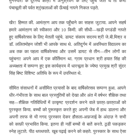
मुनस्यारी के दूरस्थ क्षेत्रों में अनुश्रवण के लिए पहुंच जाते थे तो कभी
पंचाचूली की पर्वत श्रृंखलाओं की ऊँचाई नापने निकल पड़ते.
खैर! हिम्मत की. आमंत्रण आप तक पहुँचाने का साहस जुटाया. आपने सहर्ष
हमारे आमंत्रण को स्वीकारा और 10 किमी. की सीधी—खड़ी पगडंडी नापते
हुए वार्षिकोत्सव के लिए मेतली पहुंचे. डायट संकाय सदस्य श्री जे.बी.मिश्र व
डॉ. ललितमोहन जोशी भी आपके साथ थे. अतिदुर्गम में अवस्थित विद्यालय का
अब तक का पहला वार्षिकोत्सव और उसमें डायट से तीन—तीन लोगों का
पहुंचना! अपने आप में एक कीर्तिमान था. ग्राम प्रधान श्री हयात सिंह की
अध्यक्षता में सम्पन्न हुए इस कार्यक्रम में धारचूला के ज्येष्ठ प्रमुख श्री सुंदर
सिंह बिष्ट विशिष्ट अतिथि के रूप में उपस्थित थे.
सीमित संसाधनों में असीमित प्रयासों के बाद वार्षिकोत्सव सम्पन्न हुआ. आपने
धीर-गंभीरता के साथ बाल प्रस्तुतियों को देखा और अंत में वर्षभर शैक्षिक तथा
सह—शैक्षिक गतिविधियों में उत्कृष्ट प्रदर्शन करने वाले छात्र-छात्राओं को
पुरस्कृत किया. बच्चों को पुरूस्कृत करते हुए अपनी जेब में हाथ डालना और
अपनी तरफ से भी नगद पुरस्कार देकर हौसला-अफ़जाई के अंदाज़ ने सभी
को काफ़ी प्रभावित किया. इतना ही नहीं बच्चों से बातें करते. ठूडी पकड़कर
स्नेह लुटाते. पीठ थपथपाते. खूब पढ़ाई करने को कहते. पुरस्कार के साथ ऐसा