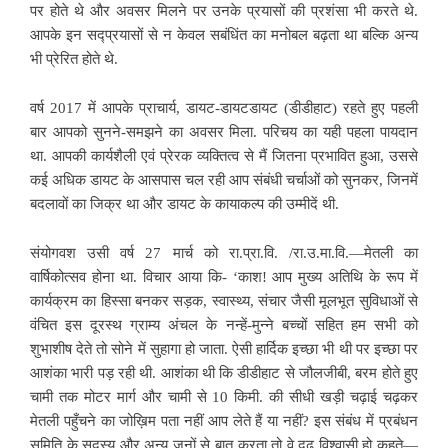
पर होते थे और अवसर मिलने पर उनके प्रयासों की प्रशंसा भी करते थे.
आपके इन सद्प्रयासों से न केवल सबंधिंत का मनोबल बढ़ता था बल्कि अन्य
भी प्रेरित होते थे.
वर्ष 2017 में आपके प्राचार्य, ​डायट-डायटडायट (डीडीहाट) रहते हुए पहली
बार आपको सुनने-समझने का अवसर मिला. परिचय का यही पहला पायदान
था. आपकी कार्यशैली एवं प्रेरक व्यक्तित्व से मैं जितना प्रभावित हुआ, उससे
कई अधिक डायट के आसपास चल रही आप संबंधी चर्चाओं को सुनकर, जिनमें
बदलावों का जिक्र था और डायट के कायाकल्प की उम्मीदें थी.
संयोगवश उसी वर्ष 27 मार्च को रा.प्रा.वि. /रा.उ.मा.वि.—मेतली का
वार्षिकोत्सव होना था. विचार आया कि- ‘काश! आप मुख्य अतिथि के रूप में
कार्यक्रम का हिस्सा बनकर सड़क, स्वास्थ्य, संचार जैसी मूलभूत सुविधाओं से
वंचित इस दूरस्थ ग्राम्य अंचल के नन्हें-मुन्ने बच्चों सहित हम सभी को
शुभाशीष देते तो सोने में सुहागा हो जाता. ऐसी हार्दिक इच्छा भी थी पर इच्छा पर
आशंका भारी पड़ रही थी. आशंका थी कि डीडीहाट से जौलजीबी, बरम होते हुए
चामी तक मोटर मार्ग और चामी से 10 किमी. की सीधी खड़ी चढ़ाई चढ़कर
मेतली पहुँचने का जोख़िम पता नहीं आप लेते हैं या नहीं? इस संबंध में प्रबंधन
समिति के सदस्य और अन्य जनों से बात करता तो वे दृढ़ विश्वासी हो कहते—