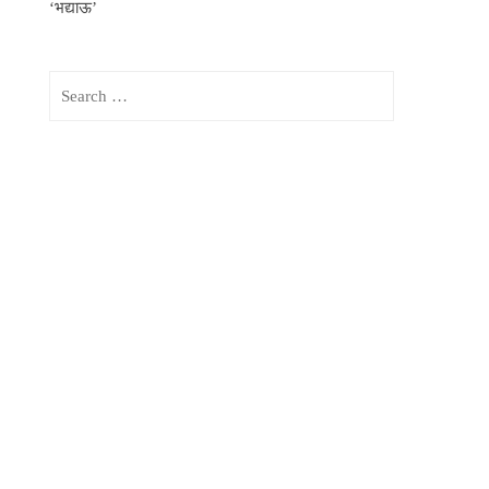
‘भद्याऊ’
Search
for: