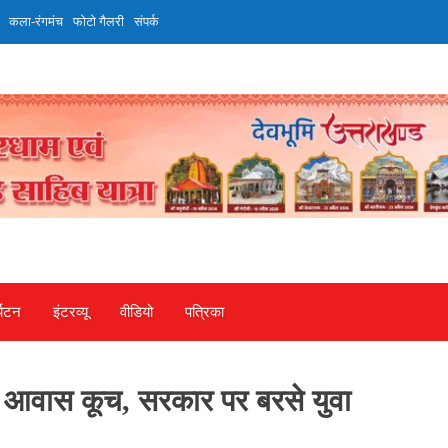
कला-रंगमंच
फोटो गैलरी
संपर्क
्यटन
इंटरव्‍यू
वीडियो
पत्रिका
M आवास कूच, सरकार पर बरसे युवा