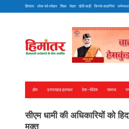
Skip
हिमांतर
लोक पर्व-त्योहार
शिक्षा
सेहत
खेती-बाड़ी
किस्से-कहानियां
धर्मस्थल
to
content
होम
उत्तराखंड हलचल
देश—विदेश
समाज
पर
सीएम धामी की अधिकारियों को हिद
मुक्त