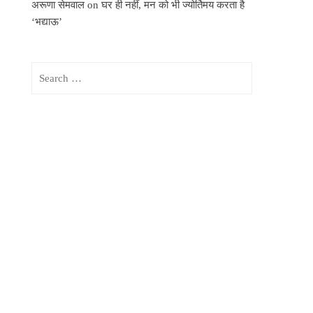
अरूणा सेमवाल
on
घर ही नहीं, मन को भी ज्योर्तिमय करता है
‘भद्याऊ’
Search
for: