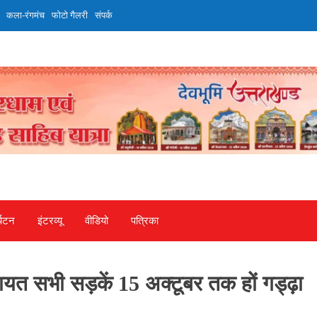
कला-रंगमंच
फोटो गैलरी
संपर्क
्यटन
इंटरव्‍यू
वीडियो
पत्रिका
ायत सभी सड़कें 15 अक्टूबर तक हों गड्ढ़ा