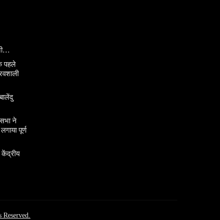
ानी…
े पहले
ौरवशाली
ालेंदु
सभा ने
गाया पूर्ण
 केंद्रीय
s Reserved.