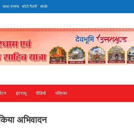
कला-रंगमंच
फोटो गैलरी
संपर्क
्यटन
इंटरव्‍यू
वीडियो
पत्रिका
े किया अभिवादन