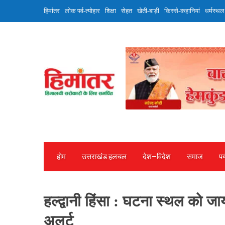
Skip
हिमांतर
लोक पर्व-त्योहार
शिक्षा
सेहत
खेती-बाड़ी
किस्से-कहानियां
धर्मस्थल
to
content
होम
उत्तराखंड हलचल
देश—विदेश
समाज
पर
हल्द्वानी हिंसा : घटना स्थल को जाय
अलर्ट