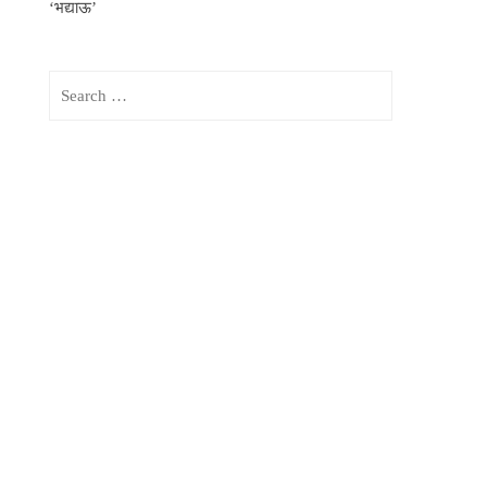
‘भद्याऊ’
Search
for: