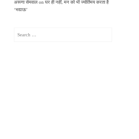
अरूणा सेमवाल
on
घर ही नहीं, मन को भी ज्योर्तिमय करता है
‘भद्याऊ’
Search
for: