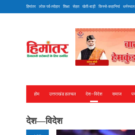
Skip
हिमांतर
लोक पर्व-त्योहार
शिक्षा
सेहत
खेती-बाड़ी
किस्से-कहानियां
धर्मस्थल
to
content
होम
उत्तराखंड हलचल
देश—विदेश
समाज
पर
देश—विदेश