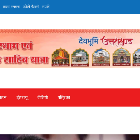
कला-रंगमंच
फोटो गैलरी
संपर्क
्यटन
इंटरव्‍यू
वीडियो
पत्रिका