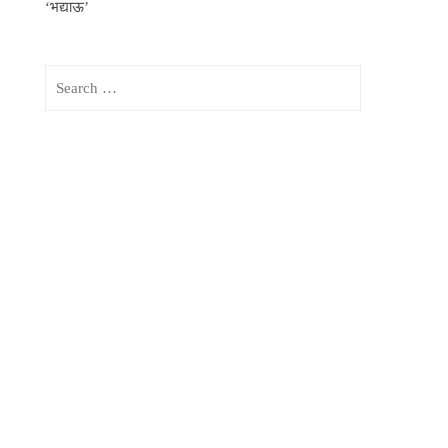
‘भद्याऊ’
Search
for: