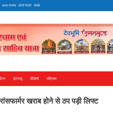
कला-रंगमंच
फोटो गैलरी
संपर्क
्यटन
इंटरव्‍यू
वीडियो
पत्रिका
रांसफार्मर खराब होने से ठप पड़ी लिफ्ट