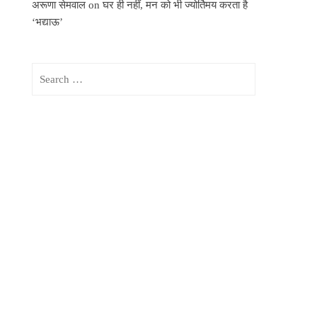
अरूणा सेमवाल
on
घर ही नहीं, मन को भी ज्योर्तिमय करता है
‘भद्याऊ’
Search
for: