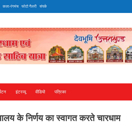
कला-रंगमंच
फोटो गैलरी
संपर्क
्यटन
इंटरव्‍यू
वीडियो
पत्रिका
ायालय के निर्णय का स्वागत करते चारधाम