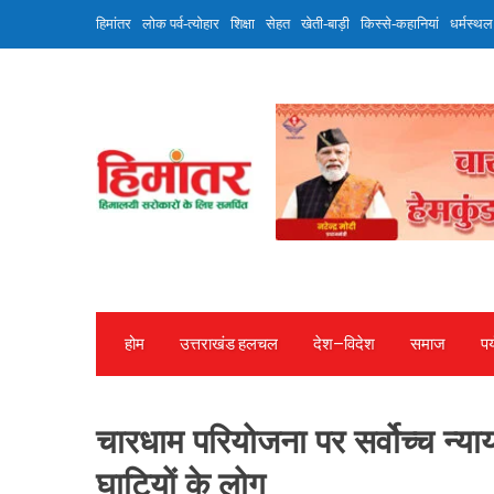
Skip
हिमांतर
लोक पर्व-त्योहार
शिक्षा
सेहत
खेती-बाड़ी
किस्से-कहानियां
धर्मस्थल
to
content
होम
उत्तराखंड हलचल
देश—विदेश
समाज
पर
चारधाम परियोजना पर सर्वोच्च न्य
घाटियों के लोग