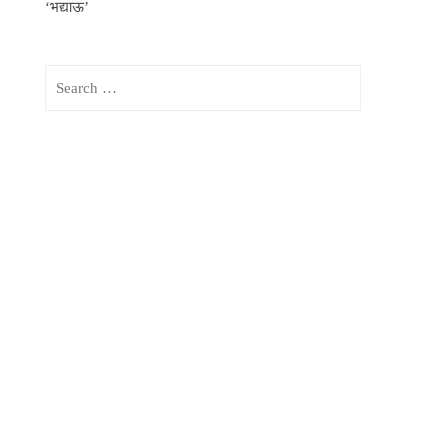
‘भद्याऊ’
Search
for: