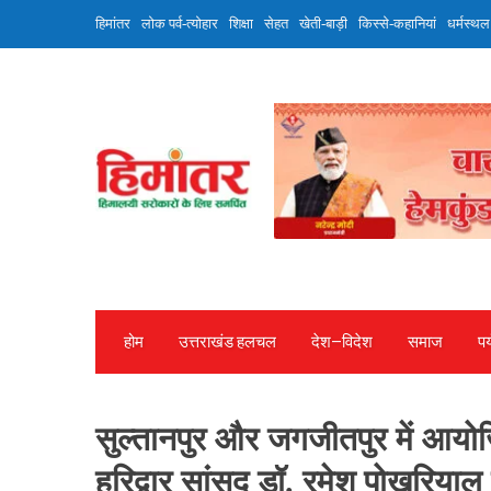
Skip
हिमांतर
लोक पर्व-त्योहार
शिक्षा
सेहत
खेती-बाड़ी
किस्से-कहानियां
धर्मस्थल
to
content
होम
उत्तराखंड हलचल
देश—विदेश
समाज
पर
सुल्तानपुर और जगजीतपुर में आयोज
हरिद्वार सांसद डॉ. रमेश पोखरियाल