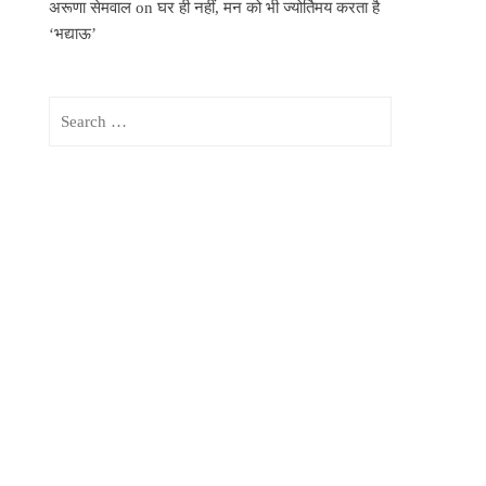
अरूणा सेमवाल
on
घर ही नहीं, मन को भी ज्योर्तिमय करता है
‘भद्याऊ’
Search
for: