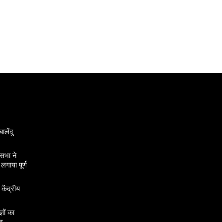
ालेंदु
सभा ने
गाया पूर्ण
 केंद्रीय
ञों का
र