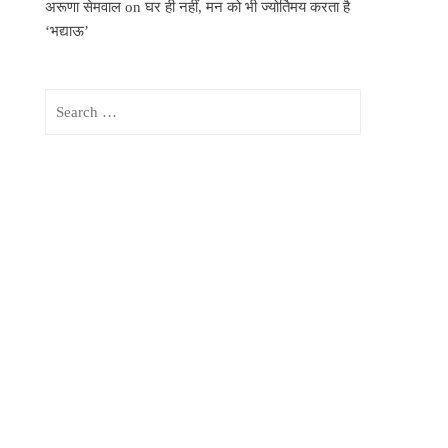
अरूणा सेमवाल
on
घर ही नहीं, मन को भी ज्योर्तिमय करता है
‘भद्याऊ’
Search
for: