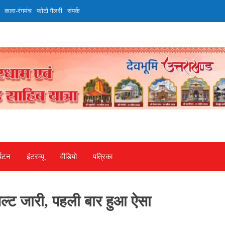
कला-रंगमंच
फोटो गैलरी
संपर्क
्यटन
इंटरव्‍यू
वीडियो
पत्रिका
जल्ट जारी, पहली बार हुआ ऐसा