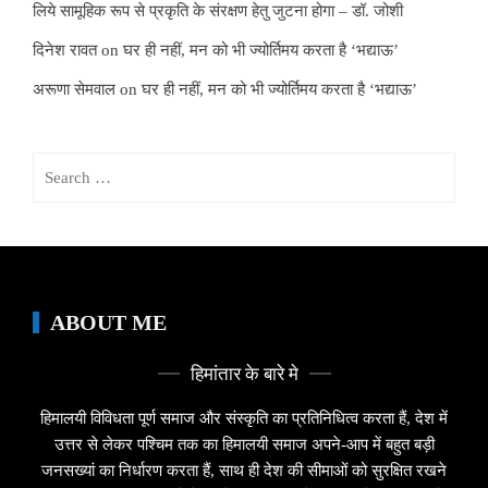
लिये सामूहिक रूप से प्रकृति के संरक्षण हेतु जुटना होगा – डॉ. जोशी
दिनेश रावत
on
घर ही नहीं, मन को भी ज्योर्तिमय करता है ‘भद्याऊ’
अरूणा सेमवाल
on
घर ही नहीं, मन को भी ज्योर्तिमय करता है ‘भद्याऊ’
Search
for:
ABOUT ME
हिमांतार के बारे मे
हिमालयी विविधता पूर्ण समाज और संस्कृति का प्रतिनिधित्व करता हैं, देश में
उत्तर से लेकर पश्चिम तक का हिमालयी समाज अपने-आप में बहुत बड़ी
जनसख्यां का निर्धारण करता हैं, साथ ही देश की सीमाओं को सुरक्षित रखने