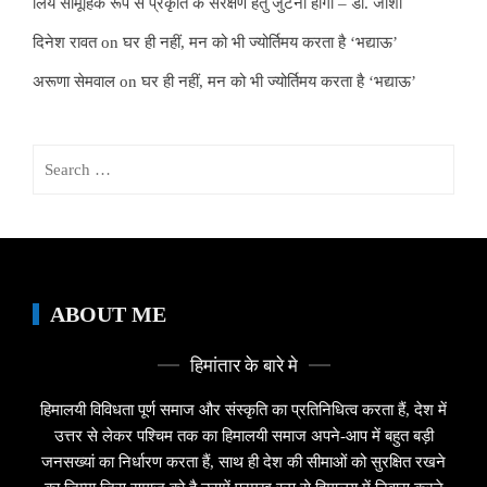
लिये सामूहिक रूप से प्रकृति के संरक्षण हेतु जुटना होगा – डॉ. जोशी
दिनेश रावत
on
घर ही नहीं, मन को भी ज्योर्तिमय करता है ‘भद्याऊ’
अरूणा सेमवाल
on
घर ही नहीं, मन को भी ज्योर्तिमय करता है ‘भद्याऊ’
Search
for:
ABOUT ME
हिमांतार के बारे मे
हिमालयी विविधता पूर्ण समाज और संस्कृति का प्रतिनिधित्व करता हैं, देश में
उत्तर से लेकर पश्चिम तक का हिमालयी समाज अपने-आप में बहुत बड़ी
जनसख्यां का निर्धारण करता हैं, साथ ही देश की सीमाओं को सुरक्षित रखने