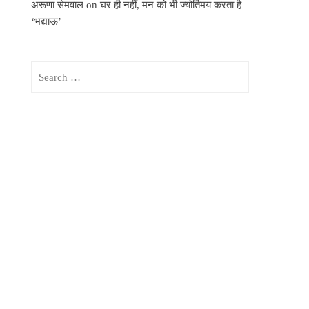
अरूणा सेमवाल
on
घर ही नहीं, मन को भी ज्योर्तिमय करता है
‘भद्याऊ’
Search
for: