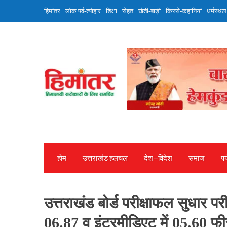
Skip
हिमांतर
लोक पर्व-त्योहार
शिक्षा
सेहत
खेती-बाड़ी
किस्से-कहानियां
धर्मस्थल
to
content
होम
उत्तराखंड हलचल
देश—विदेश
समाज
पर
उत्तराखंड बोर्ड परीक्षाफल सुधार पर
06.87 व इंटरमीडिएट में 05.60 फीसद