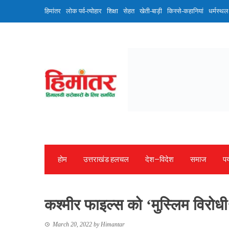
Skip
हिमांतर
लोक पर्व-त्योहार
शिक्षा
सेहत
खेती-बाड़ी
किस्से-कहानियां
धर्मस्थल
to
content
होम
उत्तराखंड हलचल
देश—विदेश
समाज
पर
कश्मीर फाइल्स को ‘मुस्लिम विरोधी’
March 20, 2022
by
Himantar