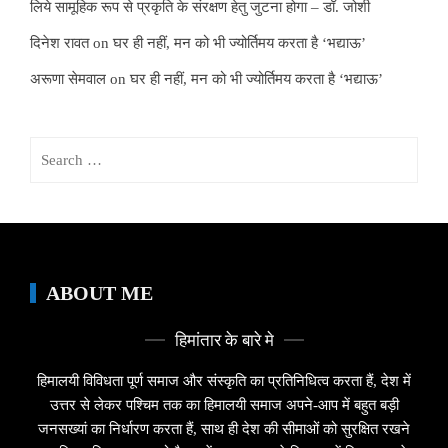
लिये सामूहिक रूप से प्रकृति के संरक्षण हेतु जुटना होगा – डॉ. जोशी
दिनेश रावत
on
घर ही नहीं, मन को भी ज्योर्तिमय करता है ‘भद्याऊ’
अरूणा सेमवाल
on
घर ही नहीं, मन को भी ज्योर्तिमय करता है ‘भद्याऊ’
Search
for:
ABOUT ME
हिमांतार के बारे मे
हिमालयी विविधता पूर्ण समाज और संस्कृति का प्रतिनिधित्व करता हैं, देश में
उत्तर से लेकर पश्चिम तक का हिमालयी समाज अपने-आप में बहुत बड़ी
जनसख्यां का निर्धारण करता हैं, साथ ही देश की सीमाओं को सुरक्षित रखने