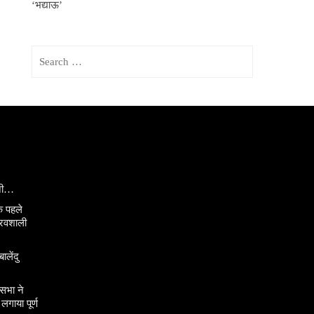
‘भद्याऊ’
Search
for:
ानी…
े पहले
ौरवशाली
ालेंदु
सभा ने
गाया पूर्ण