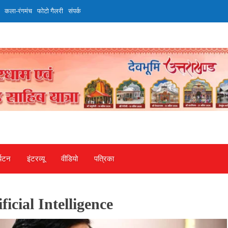
कला-रंगमंच
फोटो गैलरी
संपर्क
्यटन
इंटरव्‍यू
वीडियो
पत्रिका
icial Intelligence