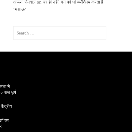
अरूणा सेमवाल
on
घर ही नहीं, मन को भी ज्योर्तिमय करता है
‘भद्याऊ’
Search
for:
सभा ने
गाया पूर्ण
 केंद्रीय
ञों का
र