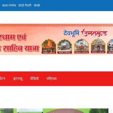
कला-रंगमंच
फोटो गैलरी
संपर्क
्यटन
इंटरव्‍यू
वीडियो
पत्रिका