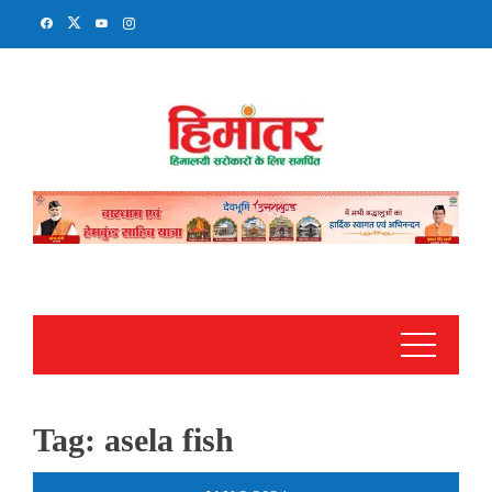
Skip
to
content
Tag:
asela fish