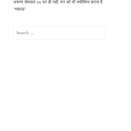
अरूणा सेमवाल
on
घर ही नहीं, मन को भी ज्योर्तिमय करता है
‘भद्याऊ’
Search
for: