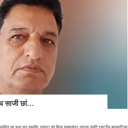
दूध साजी छां…
बाल कविता का हुआ पाठ महावीर रवांल्टा को मिला श्यामसुंदर नागला स्मृति राष्ट्रीय बालवाटिका