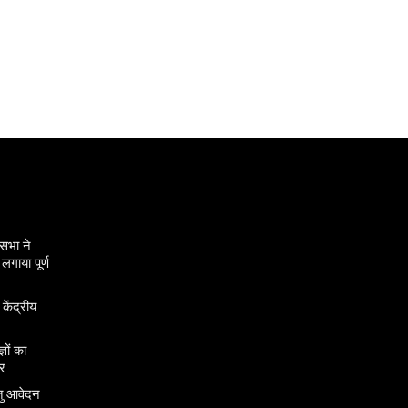
सभा ने
गाया पूर्ण
 केंद्रीय
ञों का
र
तु आवेदन