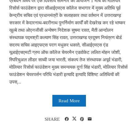
प्रबंधन विषय पर एक दिवसीय सेमिनार का आयोजन 1 मार्च को मोलियार
रिसोर्स फाउंडेशन द्वारा सीआईएमएस कॉलेज सभागार में मुख्य अतिथि पूर्व
केन्द्रीय सचिव एवं प्रधानमंत्री के सलाहकार तथा वर्तमान में उत्तराखण्ड़
सरकार में केदारनाथ-बदरीनाथ पुनर्निर्माण कार्यों की देखरेख कर रहे भाष्कर
खुल्बे तथा ओएनजीसी अन्वेषण निदेशक सुषमा रावत, मैती आन्दोलन
संस्थापक पद्मश्री कल्याण सिंह रावत, उत्तराखण्ड प्रदूषण नियंत्रण बोर्ड
सदस्य सचिव आइएफएस पराग मधुकर धकाते, सीआईएमएस एंड
यूआईएचएमटी ग्रुप ऑफ कॉलेज चेयरमैन एडवोकेट ललित मोहन जोशी,
स्पिरिचुअल लीडर साध्वी जया भारती, संकल्प तेज संस्थापक अपूर्व भंडारी,
मोलियार रिसोर्स फाउंडेशन मुख्य समन्वयक दुर्गा सिंह भंडारी, मोलियार रिसोर्स
फाउंडेशन चेयरपर्सन परिधि भंडारी इत्यादि इत्यादि विशिष्ट अतिथियों की
उपस्...
Read More
SHARE