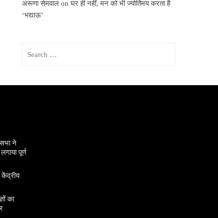
अरूणा सेमवाल
on
घर ही नहीं, मन को भी ज्योर्तिमय करता है
‘भद्याऊ’
Search
for:
सभा ने
गाया पूर्ण
 केंद्रीय
ञों का
र