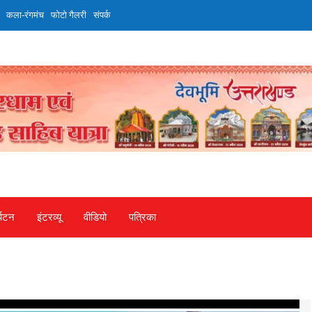
कला-रंगमंच
फोटो गैलरी
संपर्क
्यटन
इंटरव्‍यू
वीडियो
पत्रिका