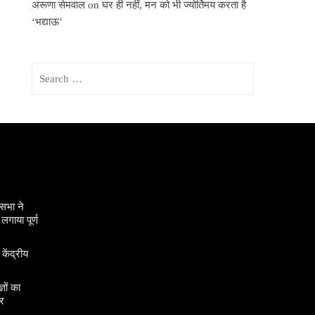
अरूणा सेमवाल
on
घर ही नहीं, मन को भी ज्योर्तिमय करता है
‘भद्याऊ’
Search
for:
सभा ने
गाया पूर्ण
 केंद्रीय
ञों का
र