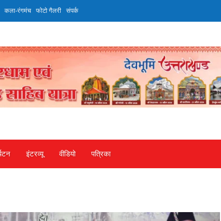
कला-रंगमंच
फोटो गैलरी
संपर्क
्यटन
इंटरव्‍यू
वीडियो
पत्रिका