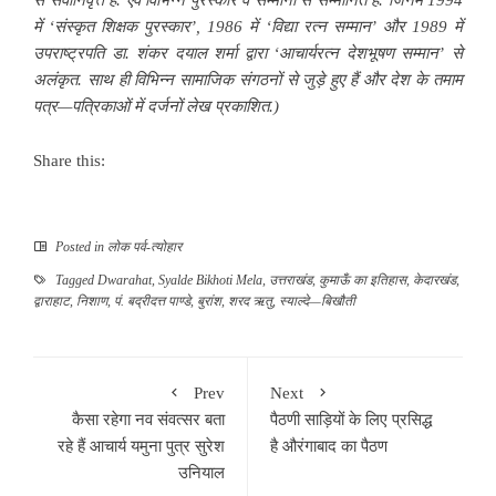
में
‘
संस्कृत शिक्षक पुरस्कार
’, 1986
में
‘
विद्या रत्न सम्मान
’
और
1989
में
उपराष्ट्रपति डा. शंकर दयाल शर्मा द्वारा
‘
आचार्यरत्न देशभूषण सम्मान
’
से
अलंकृत. साथ ही विभिन्न सामाजिक संगठनों से जुड़े हुए हैं और देश के तमाम
पत्र
—
पत्रिकाओं में दर्जनों लेख प्रकाशित.)
Share this:
Posted in
लोक पर्व-त्योहार
Tagged
Dwarahat
,
Syalde Bikhoti Mela
,
उत्तराखंड
,
कुमाऊँ का इतिहास
,
केदारखंड
,
द्वाराहाट
,
निशाण
,
पं. बद्रीदत्त पाण्डे
,
बुरांश
,
शरद ऋतु
,
स्याल्दे—बिखौती
Prev
Next
कैसा रहेगा नव संवत्सर बता
पैठणी साड़ियों के लिए प्रसिद्ध
रहे हैं आचार्य यमुना पुत्र सुरेश
है औरंगाबाद का पैठण
उनियाल