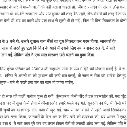
के वाले अपनी बेटी के नाम पर जो कुछ देते, वफादार दामाद बनकर ले आता, रीता को मायके
्यवहार के बारे में मायके वालों को नहीं बताना चाहती हो. बीमार रामदेव भी संसार छोड़ गया.
 थे. मां-बेटे राजमाता और राजकुमार की तरह बैठे रहते, शेर-शेरनी की तरह रीता पर
ा कर देती थी अब वह बहरी और एक हाथ से लूली भी हो गई , फिर भी बिना शिकायत के दोनों
रात के 2 बजे थे, उसने दुधारू गाय-भैंसों का दूध निकाल कर गरम किया, जानवरों के
ा, सास से डरते हुए पूछा कि दिन के खाने में उसके लिए क्या बनाकर रख दे. ये सारे
ख लग गई. लेकिन पति ने एक लात मारकर उसे चलने का हुक्म दिया.
िए हरेक परिवार को 2500रु की सहायता राशि के रूप में देने की योजना बनाई है. ये रू.
. हरिया ने अपनी मां को प्रधान की कही बात बताई, तो सास ने रीता को आदेश देते हुए
ुबह 6बजे से पहले तक घर का काम हो जाना चाहिए.
ैसे ही सास की गाली-गलौज शुरू हो गयी- कुंभकरण जैसी नींद है इस हरामखोर की, एक घूंट
ी उस घर में सुख कैसे होगा ये औलादखोर हमारे पल्ले पड़ गई, सुवरनी का पेट भी कैसे भरें
प्पी का ब्रह्मास्त्र लिए काम में जुट गई. चाय -नाश्ता बनाने से पहले आंखें सिकोड़कर
िकाल कर गरम किया, जानवरों के दिन भर के लिए चारे की व्यवस्था की, घर आंगन में झाड़ू
कर रख दे. ये सारे काम पूरे कर वह तैयार होकर बैठी तो उसकी आंख लग गई. लेकिन पति ने