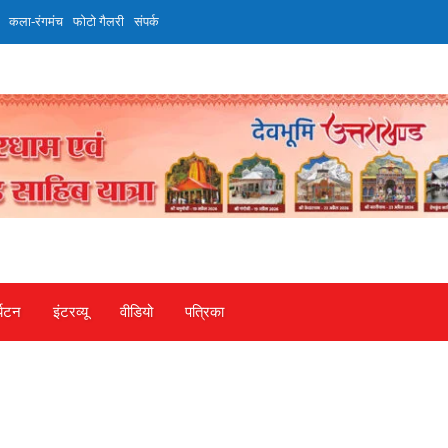
कला-रंगमंच
फोटो गैलरी
संपर्क
्यटन
इंटरव्‍यू
वीडियो
पत्रिका