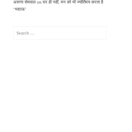
अरूणा सेमवाल
on
घर ही नहीं, मन को भी ज्योर्तिमय करता है
‘भद्याऊ’
Search
for: