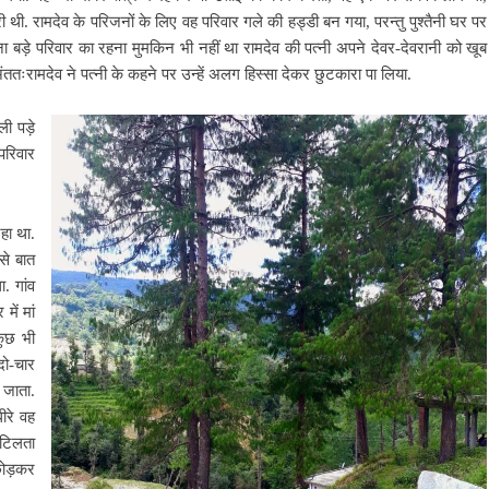
री थी. रामदेव के परिजनों के लिए वह परिवार गले की हड्डी बन गया, परन्तु पुश्तैनी घर पर
 बड़े परिवार का रहना मुमकिन भी नहीं था रामदेव की पत्नी अपने देवर-देवरानी को खूब
ःरामदेव ने पत्नी के कहने पर उन्हें अलग हिस्सा देकर छुटकारा पा लिया.
ी पड़े
परिवार
हा था.
से बात
. गांव
में मां
कुछ भी
दो-चार
 जाता.
ीरे वह
ुटिलता
छोड़कर