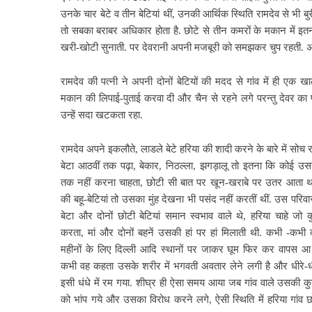
उनके चार बेटे व तीन बेटियां थीं, उनकी आर्थिक स्थिति रामदेव से भी बु
तो
सबका बराबर अधिकार होता है. छोटे से तीन कमरों के मकान में इतना
खरी-खोटी सुनाती. पर देवरानी अपनी मजबूरी को समझकर चुप रहती. अंतत
रामदेव की पत्नी ने अपनी दोनों बेटियों की मदद से गांव में ही एक खाल
मकान की लिपाई-पुताई करवा दी और चैन से रहने लगे परन्तु देवर का 
उन्हें सदा खटकता रहा.
रामदेव अपने इकलौते, लाडले बेटे हरिया की शादी करने के बारे में सोच र
बेटा आठवीं तक पढ़ा, बेकार, निठल्ला, झगड़ालू तो इतना कि कोई उस
तक नहीं करना चाहता, छोटी सी बात पर खून-खराबे पर उतर आता था
की बहू-बेटियां तो उसका मुंह देखना भी पसंद नहीं करतीं थीं. उस परिवार 
बेटा
और दोनों छोटी बेटियां समान स्वभाव वाले थे, हरिया चाहे जो 
करता, मां और दोनों बहनें उसकी हां पर हां मिलाती थी. कभी -कभी 
महीनों के लिए दिल्ली आदि स्थानों पर जाकर घूम फिर कर वापस आ
कभी वह कहता उसके शरीर में भगवती अवतार लेने लगी है और धीरे-ध
इसी धंधे में रम गया. शीघ्र ही ऐसा समय आया जब गांव वाले उसकी क
को भांप गये और उसका विरोध करने लगे, ऐसी स्थिति में हरिया गांव 