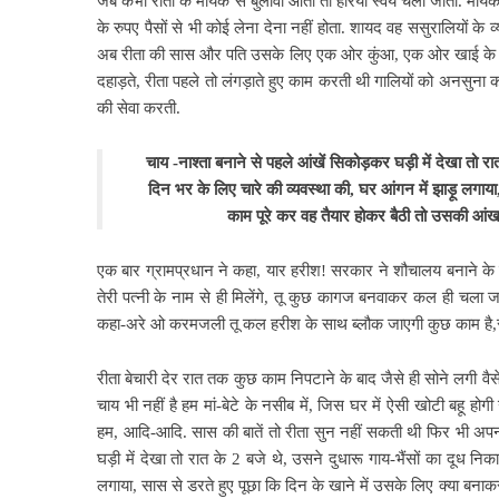
जब कभी रीता के मायके से बुलावा आता तो हरिया स्वयं चला जाता. माय
के रुपए पैसों से भी कोई लेना देना नहीं होता. शायद वह ससुरालियों के व
अब रीता की सास और पति उसके लिए एक ओर कुंआ, एक ओर खाई के समान
दहाड़ते, रीता पहले तो लंगड़ाते हुए काम करती थी गालियों को अनसुन
की सेवा करती.
चाय -नाश्ता बनाने से पहले आंखें सिकोड़कर घड़ी में देखा तो 
दिन भर के लिए चारे की
व्यवस्था की, घर आंगन में झाड़ू लगाय
काम पूरे कर वह तैयार होकर बैठी तो उसकी आं
एक बार ग्रामप्रधान ने कहा, यार हरीश! सरकार ने शौचालय बनाने के ल
तेरी पत्नी के
नाम से ही मिलेंगे, तू कुछ कागज बनवाकर कल ही चला जा
कहा-अरे ओ करमजली तू कल हरीश के साथ ब्लौक जाएगी कुछ काम है,स
रीता बेचारी देर रात तक कुछ काम निपटाने के बाद जैसे ही सोने लगी व
चाय भी नहीं है हम मां-बेटे के नसीब में, जिस घर में ऐसी खोटी बहू होग
हम,
आदि-आदि. सास की बातें तो रीता सुन नहीं सकती थी फिर भी अपनी चु
घड़ी में देखा तो रात के 2 बजे थे, उसने दुधारू गाय-भैंसों का दूध न
लगाया, सास से डरते हुए पूछा कि दिन के खाने में उसके लिए क्या बना