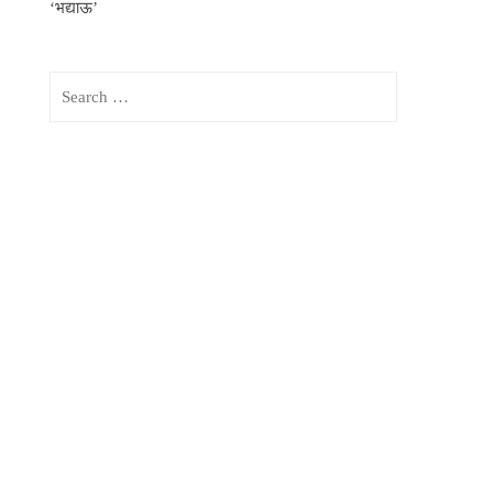
‘भद्याऊ’
Search
for: