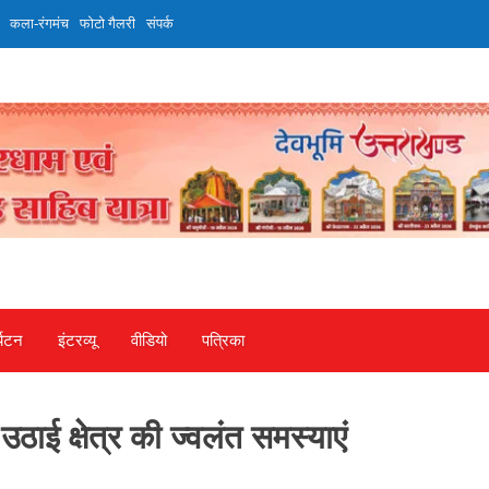
कला-रंगमंच
फोटो गैलरी
संपर्क
्यटन
इंटरव्‍यू
वीडियो
पत्रिका
उठाई क्षेत्र की ज्वलंत समस्याएं