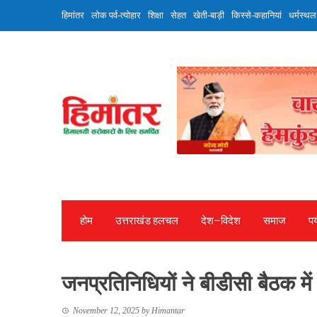
Skip
हिमांतर
लोक पर्व-त्योहार
शिक्षा
सेहत
खेती-बाड़ी
किस्से-कहानियां
धर्मस्थल
to
content
होम
उत्तराखंड हलचल
देश—विदेश
समाज
पर
जनप्रतिनिधियों ने बीडीसी बैठक में 
November 12, 2025
by
Himantar