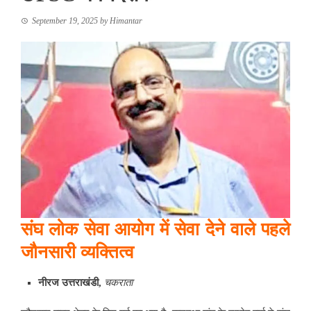
September 19, 2025
by
Himantar
संघ
लोक
सेवा
आयोग
में
सेवा
देने
वाले
पहले
जौनसारी
व्यक्तित्व
नीरज उत्तराखंडी,
चकराता