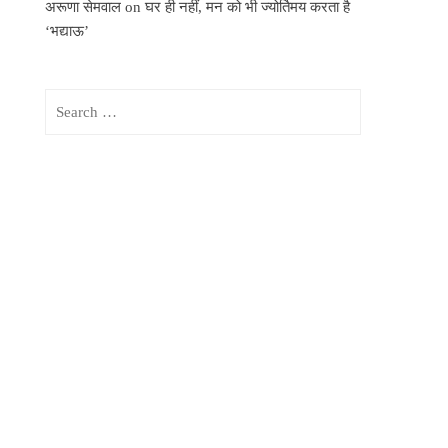
अरूणा सेमवाल
on
घर ही नहीं, मन को भी ज्योर्तिमय करता है
‘भद्याऊ’
Search
for: