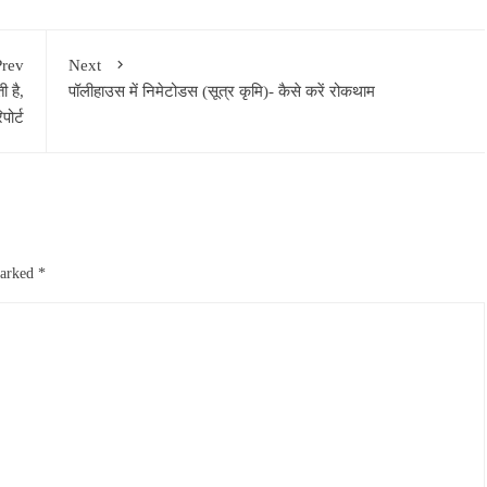
Prev
Next
 है,
पॉलीहाउस में निमेटोडस (सूत्र कृमि)- कैसे करें रोकथाम
िपोर्ट
marked
*