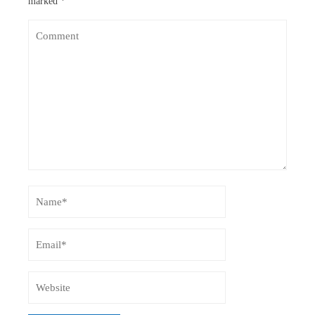
marked
*