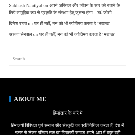
Subhash Nautiyal
on
अपने अस्तित्व और जीवन के सार को बचाने के
लिये सामूहिक रूप से प्रकृति के संरक्षण हेतु जुटना होगा – डॉ. जोशी
दिनेश रावत
on
घर ही नहीं, मन को भी ज्योर्तिमय करता है ‘भद्याऊ’
अरूणा सेमवाल
on
घर ही नहीं, मन को भी ज्योर्तिमय करता है ‘भद्याऊ’
Search
for:
ABOUT ME
हिमांतार के बारे मे
हिमालयी विविधता पूर्ण समाज और संस्कृति का प्रतिनिधित्व करता हैं, देश में
उत्तर से लेकर पश्चिम तक का हिमालयी समाज अपने-आप में बहुत बड़ी