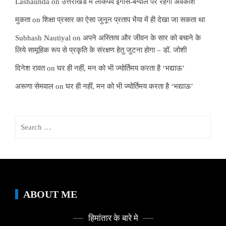
Lashaunda
on
उत्तराखंड में लोकपर्व ईगास-बग्वाल पर रहेगा अवकाश
मुकता
on
शिक्षा प्रसार का ऐसा जुनून प्रताप भैया में ही देखा जा सकता था
Subhash Nautiyal
on
अपने अस्तित्व और जीवन के सार को बचाने के
लिये सामूहिक रूप से प्रकृति के संरक्षण हेतु जुटना होगा – डॉ. जोशी
दिनेश रावत
on
घर ही नहीं, मन को भी ज्योर्तिमय करता है ‘भद्याऊ’
अरूणा सेमवाल
on
घर ही नहीं, मन को भी ज्योर्तिमय करता है ‘भद्याऊ’
Search
for:
ABOUT ME
हिमांतार के बारे मे