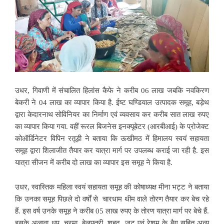
उधर, गिवाणी में संचालित हिलांस कैफे ने करीब 06 लाख जबकि नवकिरण
बेकरी ने 04 लाख का व्यापार किया है. ईष्ट घण्डियाल उत्पादक समूह, बड़ेथ
द्वारा केदारनाथ सोविनियर का निर्माण एवं व्यवसाय कर करीब सात लाख रुपए
का व्यापार किया गया. वहीं रूरल बिजनेस इनक्यूबेटर (आरबीआई) के प्रोजेक्ट
कोऑर्डिनेटर विपिन रतूड़ी ने बताया कि ऊखीमठ में हिमालय स्वयं सहायता
समूह द्वारा शिलाजीत तैयार कर यात्रा मार्ग पर उपलब्ध कराई जा रही है. इस
यात्रा सीजन में करीब दो लाख का व्यापार इस समूह ने किया है.
उधर, स्वास्तिक महिला स्वयं सहायता समूह की कोषाध्यक्ष मीना भट्ट ने बताया
कि उनका समूह पिछले दो वर्षों से चारधाम थीम वाले तोरण तैयार कर बेच रहे
हैं. इस वर्ष उनके समूह ने करीब 05 लाख रुपए के तोरण यात्रा मार्ग पर बेचे हैं.
इसके अलावा धूप, चूरमा, बेलपत्री, शहद, जूट एवं रेशम के बैग सहित अन्य