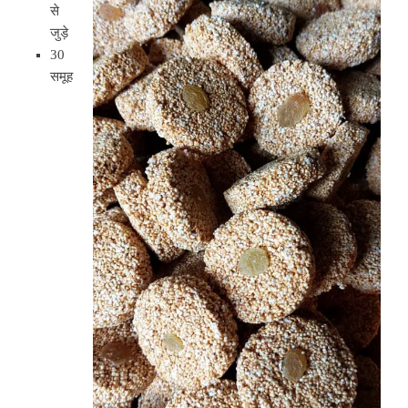
से
जुड़े
30
समूह