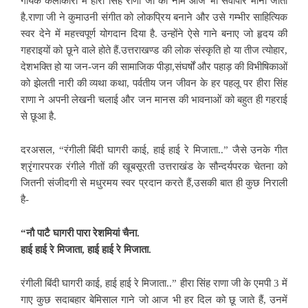
गायक कलाकारों में हीरा सिंह राणा जी का नाम आज भी सर्वोपरि माना जाता
है.राणा जी ने कुमाउनी संगीत को लोकप्रिय बनाने और उसे गम्भीर साहित्यिक
स्वर देने में महत्त्वपूर्ण योगदान दिया है. उन्होंने ऐसे गाने बनाए जो हृदय की
गहराइयों को छूने वाले होते हैं.उत्तराखण्ड की लोक संस्कृति हो या तीज त्योहार,
देशभक्ति हो या जन-जन की
सामाजिक पीड़ा,संघर्षों और पहाड़ की विभीषिकाओं
को झेलती नारी की व्यथा कथा, पर्वतीय जन जीवन के हर पहलू पर हीरा सिंह
राणा ने अपनी लेखनी चलाई और जन मानस की भावनाओं को बहुत ही गहराई
से छूआ है.
दरअसल, “रंगीली बिंदी
घागरी काई, हाई हाई रे मिजाता..” जैसे उनके गीत
श्रृंगारपरक रंगीले गीतों की खूबसूरती उत्तराखंड के सौन्दर्यपरक चेतना को
जितनी संजीदगी से मधुरमय स्वर प्रदान करते हैं,उसकी बात ही कुछ निराली
है-
“नौ पाटै घागरी पारा रेशमियां चैना.
हाई हाई रे मिजाता, हाई हाई रे मिजाता.
रंगीली बिंदी घागरी काई, हाई हाई रे
मिजाता..” हीरा सिंह राणा जी के एमपी 3 में
गाए कुछ सदाबहार बेमिसाल गाने जो आज भी हर दिल को छू जाते हैं, उनमें