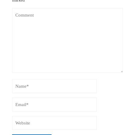
marked
*