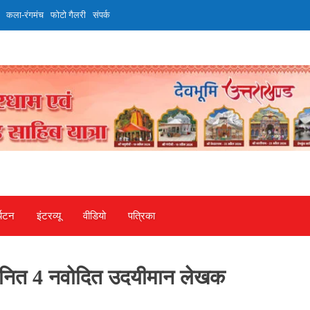
कला-रंगमंच
फोटो गैलरी
संपर्क
्यटन
इंटरव्‍यू
वीडियो
पत्रिका
म्मानित 4 नवोदित उदयीमान लेखक