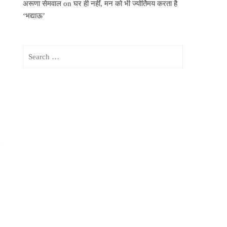
अरूणा सेमवाल
on
घर ही नहीं, मन को भी ज्योर्तिमय करता है
‘भद्याऊ’
Search
for: