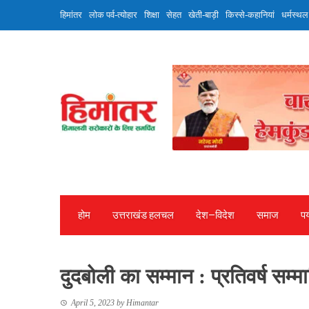
Skip
हिमांतर
लोक पर्व-त्योहार
शिक्षा
सेहत
खेती-बाड़ी
किस्से-कहानियां
धर्मस्थल
to
content
होम
उत्तराखंड हलचल
देश—विदेश
समाज
पर
दुदबोली का सम्मान : प्रतिवर्ष स
April 5, 2023
by
Himantar