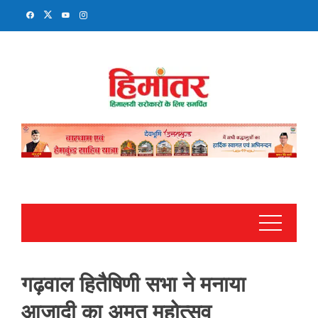
Skip
to
content
गढ़वाल हितैषिणी सभा ने मनाया
आजादी का अमृत महोत्सव