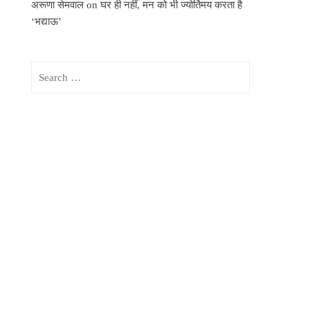
अरूणा सेमवाल
on
घर ही नहीं, मन को भी ज्योर्तिमय करता है
‘भद्याऊ’
Search
for: