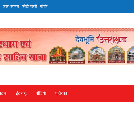
कला-रंगमंच
फोटो गैलरी
संपर्क
्यटन
इंटरव्‍यू
वीडियो
पत्रिका