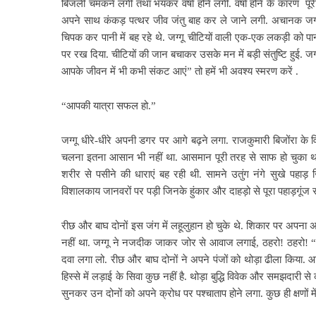
बिजली चमकने लगी तथा भयंकर वर्षा होने लगी. वर्षा होने के कारण प
अपने साथ कंकड़ पत्थर जीव जंतु बाह कर ले जाने लगी. अचानक जग्गू क
चिपक कर पानी में बह रहे थे. जग्गू चीटियों वाली एक-एक लकड़ी को पान
पर रख दिया. चीटियों की जान बचाकर उसके मन में बड़ी संतुष्टि हुई. जग्
आपके जीवन में भी कभी संकट आएं” तो हमें भी अवश्य स्मरण करें .
“आपकी यात्रा सफल हो.”
जग्गू धीरे-धीरे अपनी डगर पर आगे बढ़ने लगा. राजकुमारी बिजोंरा के
चलना इतना आसान भी नहीं था. आसमान पूरी तरह से साफ हो चुका था.
शरीर से पसीने की धाराएं बह रही थी. सामने उतुंग नंगे सुखे पहा
विशालकाय जानवरों पर पड़ी जिनके हुंकार और दाहड़ो से पूरा पहाड़गूंज 
रीछ और बाघ दोनों इस जंग में लहूलुहान हो चुके थे. शिकार पर अपना 
नहीं था. जग्गू ने नजदीक जाकर जोर से आवाज लगाई, ठहरो! ठहरो! “क
दवा लगा लो. रीछ और बाघ दोनों ने अपने पंजों को थोड़ा ढीला किया. आप
हिस्से में लड़ाई के सिवा कुछ नहीं है. थोड़ा बुद्धि विवेक और समझदारी
सुनकर उन दोनों को अपने क्रोध पर पश्चाताप होने लगा. कुछ ही क्षणों मे