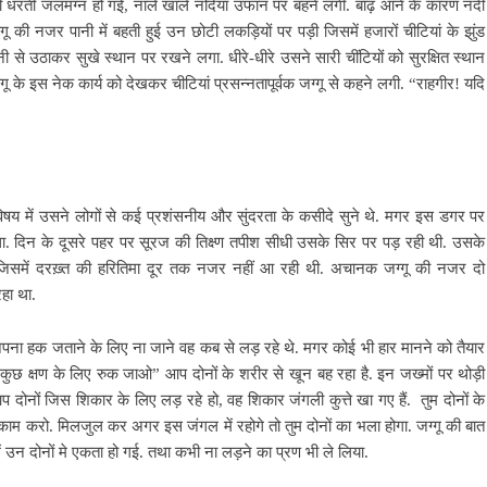
ूरी धरती जलमग्न हो गई, नाले खाले नदियां उफान पर बहने लगी. बाढ़ आने के कारण नदी
ी नजर पानी में बहती हुई उन छोटी लकड़ियों पर पड़ी जिसमें हजारों चीटियां के झुंड
ी से उठाकर सुखे स्थान पर रखने लगा. धीरे-धीरे उसने सारी चींटियों को सुरक्षित स्थान
गू के इस नेक कार्य को देखकर चीटियां प्रसन्नतापूर्वक जग्गू से कहने लगी. “राहगीर! यदि
 विषय में उसने लोगों से कई प्रशंसनीय और सुंदरता के कसीदे सुने थे. मगर इस डगर पर
 दिन के दूसरे पहर पर सूरज की तिक्ष्ण तपीश सीधी उसके सिर पर पड़ रही थी. उसके
ड़ जिसमें दरख़्त की हरितिमा दूर तक नजर नहीं आ रही थी‌. अचानक जग्गू की नजर दो
रहा था.
अपना हक जताने के लिए ना जाने वह कब से लड़ रहे थे. मगर कोई भी हार मानने को तैयार
ुछ क्षण के लिए रुक जाओ” आप दोनों के शरीर से खून बह रहा है. इन जख्मों पर थोड़ी
 दोनों जिस शिकार के लिए लड़ रहे हो, वह शिकार जंगली कुत्ते खा गए हैं. तुम दोनों के
 से काम करो. मिलजुल कर अगर इस जंगल में रहोगे तो तुम दोनों का भला होगा. जग्गू की बात
ं उन दोनों मे एकता हो गई. तथा कभी ना लड़ने का प्रण भी ले लिया‌.